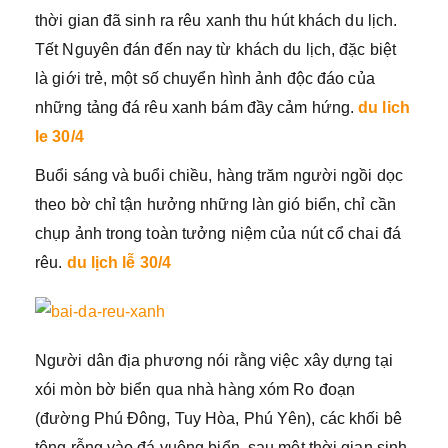
thời gian đã sinh ra rêu xanh thu hút khách du lịch.
Tết Nguyên đán đến nay từ khách du lịch, đặc biệt
là giới trẻ, một số chuyển hình ảnh độc đáo của
những tảng đá rêu xanh bám đầy cảm hứng.
du lich
le 30/4
Buổi sáng và buổi chiều, hàng trăm người ngồi dọc
theo bờ chỉ tận hưởng những làn gió biển, chỉ cần
chụp ảnh trong toàn tưởng niệm của nút cổ chai đá
rêu.
du lịch lễ 30/4
Người dân địa phương nói rằng việc xây dựng tại
xói mòn bờ biển qua nhà hàng xóm Ro đoạn
(đường Phú Đông, Tuy Hòa, Phú Yên), các khối bê
tông rỗng vào đá vuông biển, sau một thời gian sinh