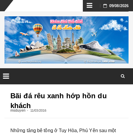
Skip
09/08/2026
to
content
Skip
to
Bãi đá rêu xanh hớp hồn du
content
khách
msduyen
11/03/2016
Những tảng bê tông ở Tuy Hòa, Phú Yên sau một