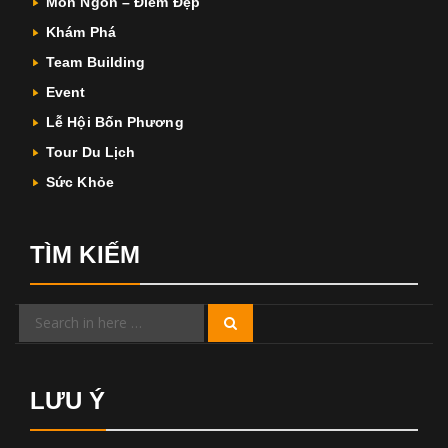
Món Ngon – Điểm Đẹp
Khám Phá
Team Building
Event
Lễ Hội Bốn Phương
Tour Du Lịch
Sức Khỏe
TÌM KIẾM
Search
Search
for:
LƯU Ý