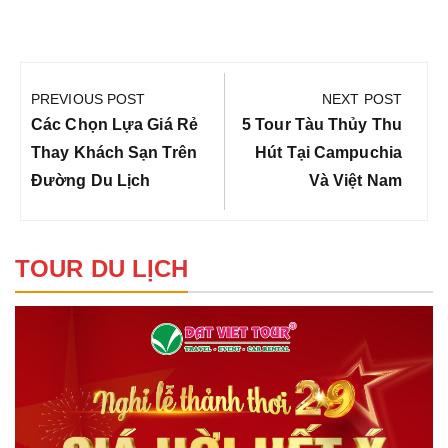
Điều
hướng
PREVIOUS POST
NEXT POST
bài
Previous
Next
Các Chọn Lựa Giá Rẻ
5 Tour Tàu Thủy Thu
viết
Post:
Post:
Thay Khách Sạn Trên
Hút Tại Campuchia
Đường Du Lịch
Và Việt Nam
TOUR DU LỊCH