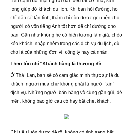
Bên cạnh đó, mọi người dân đều rất cởi mở, sẵn
lòng giúp đỡ khách du lịch. Khi bạn hỏi đường, họ
chỉ dẫn rất tận tình, thậm chỉ còn được gọi điện cho
người có vốn tiếng Anh tốt hơn để chỉ đường cho
bạn. Gần như không hề có hiện tượng làm giá, chèo
kéo khách, nhập nhèm trong các dịch vụ du lịch, dù
cho là của những đơn vị, công ty hay cá nhân.
Theo tôn chỉ “Khách hàng là thượng đế”
Ở Thái Lan, bạn sẽ có cảm giác mình thực sự là du
khách, người mua chứ không phải là người “xin”
dịch vụ. Những người bán hàng vô cùng gần gũi, dễ
mến, không bao giờ cau có hay bắt chẹt khách.
Chi tiêu luôn được đề rõ, không có tình trạng bắt