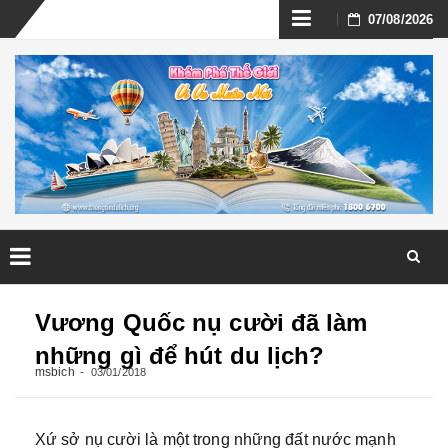
Skip
07/08/2026
to
content
Skip
to
Vương Quốc nụ cười đã làm
content
những gì để hút du lịch?
msbich
03/01/2018
Xứ sở nụ cười là một trong những đất nước mạnh