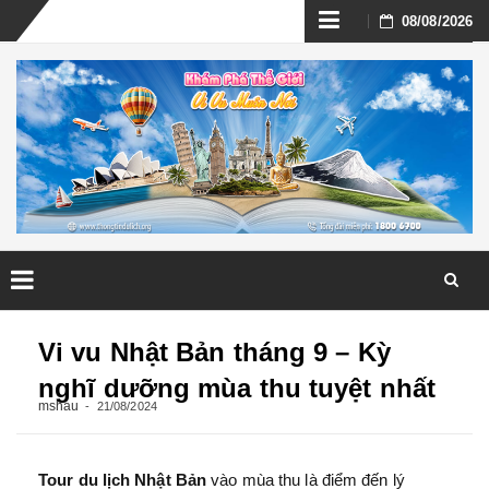
Skip
08/08/2026
to
content
Skip
to
Vi vu Nhật Bản tháng 9 – Kỳ
content
nghĩ dưỡng mùa thu tuyệt nhất
mshau
21/08/2024
Tour du lịch Nhật Bản
vào mùa thu là điểm đến lý