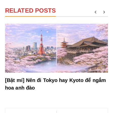
RELATED POSTS
[Bật mí] Nên đi Tokyo hay Kyoto để ngắm
hoa anh đào
Điều