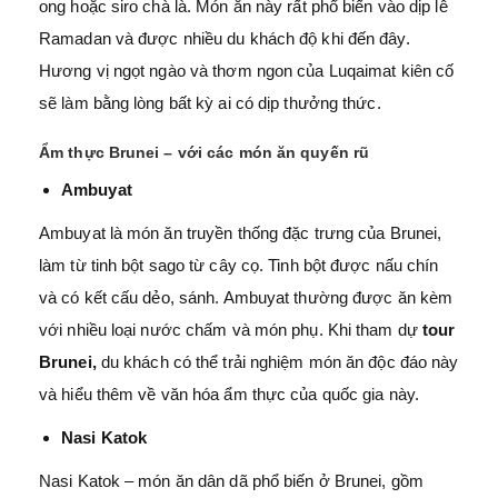
ong hoặc siro chà là. Món ăn này rất phổ biến vào dịp lễ
Ramadan và được nhiều du khách độ khi đến đây.
Hương vị ngọt ngào và thơm ngon của Luqaimat kiên cố
sẽ làm bằng lòng bất kỳ ai có dịp thưởng thức.
Ẩm thực Brunei – với các món ăn quyến rũ
Ambuyat
Ambuyat là món ăn truyền thống đặc trưng của Brunei,
làm từ tinh bột sago từ cây cọ. Tinh bột được nấu chín
và có kết cấu dẻo, sánh. Ambuyat thường được ăn kèm
với nhiều loại nước chấm và món phụ. Khi tham dự
tour
Brunei,
du khách có thể trải nghiệm món ăn độc đáo này
và hiểu thêm về văn hóa ẩm thực của quốc gia này.
Nasi Katok
Nasi Katok – món ăn dân dã phổ biến ở Brunei, gồm