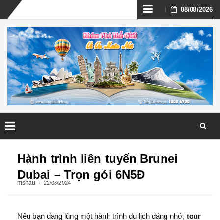
Skip
08/08/2026
to
content
Skip
to
Hành trình liên tuyến Brunei
content
Dubai – Trọn gói 6N5Đ
mshau
22/08/2024
Nếu bạn đang lùng một hành trình du lịch đáng nhớ,
tour