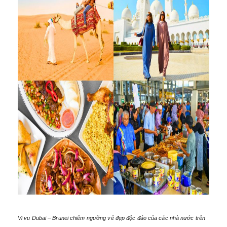
Vi vu Dubai – Brunei chiêm ngưỡng vẻ đẹp độc đáo của các nhà nước trên