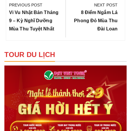
hướng
PREVIOUS POST
NEXT POST
bài
Previous
Next
Vi Vu Nhật Bản Tháng
8 Điểm Ngắm Lá
viết
Post:
Post:
9 – Kỳ Nghĩ Dưỡng
Phong Đỏ Mùa Thu
Mùa Thu Tuyệt Nhất
Đài Loan
TOUR DU LỊCH