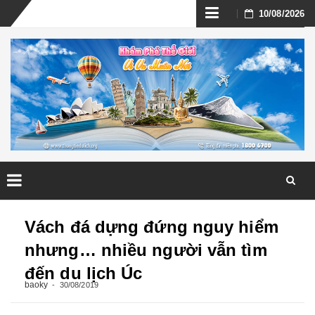
Skip
10/08/2026
to
content
Skip
to
Vách đá dựng đứng nguy hiểm
content
nhưng… nhiều người vẫn tìm
đến du lịch Úc
baoky
30/08/2019