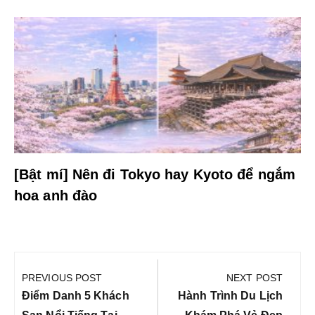
[Bật mí] Nên đi Tokyo hay Kyoto để ngắm
hoa anh đào
Điều
hướng
PREVIOUS POST
NEXT POST
bài
Previous
Next
Điểm Danh 5 Khách
Hành Trình Du Lịch
Post:
Post: