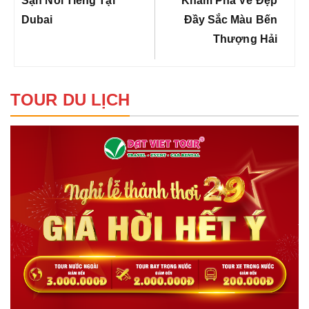
viết
Sạn Nổi Tiếng Tại
Khám Phá Vẻ Đẹp
Dubai
Đầy Sắc Màu Bến
Thượng Hải
TOUR DU LỊCH