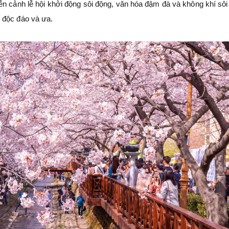
ễn cảnh lễ hội khởi động sôi động, văn hóa đậm đà và không khí sôi
 độc đáo và ưa.