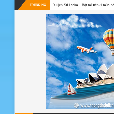
TRENDING
Du lịch Sri Lanka – Bật mí nên đi mùa n