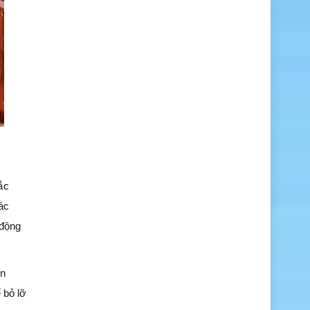
ắc
ác
 động
on
 bỏ lỡ