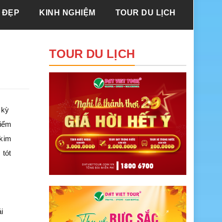
 ĐẸP
KINH NGHIỆM
TOUR DU LỊCH
TOUR DU LỊCH
 kỳ
điểm
 kim
 tót
i