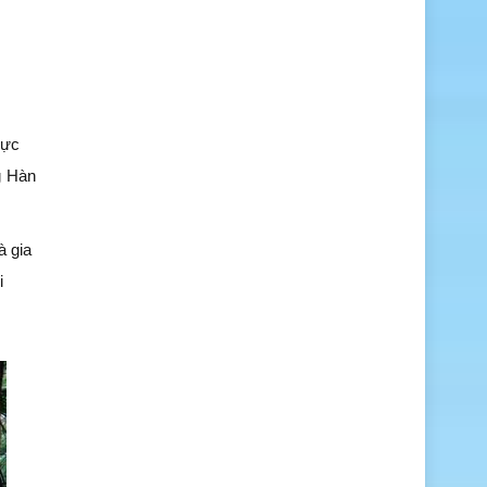
vực
g Hàn
à gia
i