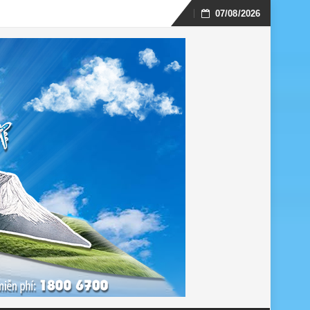
07/08/2026
Skip
to
content