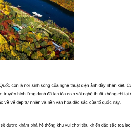
Quốc còn là nơi sinh sống của nghệ thuật điện ảnh đầy nhân kiệt. 
truyền hình lừng danh đã lan tỏa cơn sốt nghệ thuật không chỉ tại
ắc về vẻ đẹp tự nhiên và nền văn hóa đặc sắc của tổ quốc này.
 sẽ được khám phá hệ thống khu vui chơi tiêu khiển đặc sắc tọa lạc