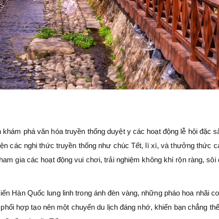
 khám phá văn hóa truyền thống duyệt y các hoạt động lễ hội đặc s
ện các nghi thức truyền thống như chúc Tết, lì xì, và thưởng thức c
am gia các hoạt động vui chơi, trải nghiệm không khí rộn ràng, sôi
iến Hàn Quốc lung linh trong ánh đèn vàng, những pháo hoa nhãi c
ày phối hợp tạo nên một chuyến du lịch đáng nhớ, khiến bạn chẳng thể