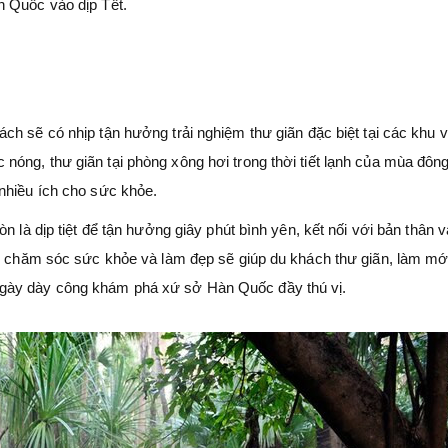
n Quốc vào dịp Tết.
hách sẽ có nhịp tận hưởng trải nghiệm thư giãn đặc biệt tại các khu 
óng, thư giãn tại phòng xông hơi trong thời tiết lạnh của mùa đôn
nhiều ích cho sức khỏe.
n là dịp tiệt để tận hưởng giây phút bình yên, kết nối với bản thân v
áp chăm sóc sức khỏe và làm đẹp sẽ giúp du khách thư giãn, làm mớ
ngày dày công khám phá xứ sở Hàn Quốc đầy thú vị.