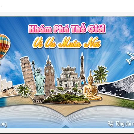
-
ào đẹp