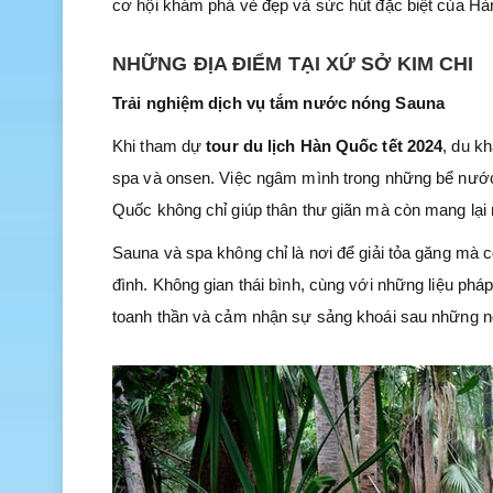
cơ hội khám phá vẻ đẹp và sức hút đặc biệt của Hà
NHỮNG ĐỊA ĐIỂM TẠI XỨ SỞ KIM CHI
Trải nghiệm dịch vụ tắm nước nóng Sauna
Khi tham dự
tour du lịch Hàn Quốc tết 2024
, du k
spa và onsen. Việc ngâm mình trong những bể nước n
Quốc không chỉ giúp thân thư giãn mà còn mang lại 
Sauna và spa không chỉ là nơi để giải tỏa găng mà cò
đình. Không gian thái bình, cùng với những liệu ph
toanh thần và cảm nhận sự sảng khoái sau những 