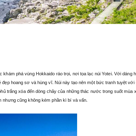
c khám phá vùng Hokkaido ráo trọi, nơi tọa lạc núi Yotei. Với dáng 
ẻ đẹp hoang sơ và hùng vĩ. Núi này tạo nên một bức tranh tuyệt với
ết phủ trắng xóa đến dòng chảy của những thác nước trong suốt mùa 
âm nhưng cũng không kém phần kì bí và vấn.