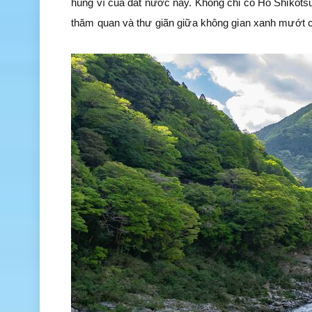
hùng vĩ của đất nước này. Không chỉ có Hồ Shikotsu
thăm quan và thư giãn giữa không gian xanh mướt c