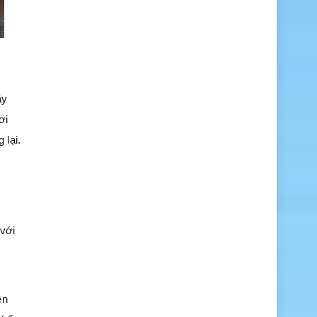
ầy
ơi
 lại.
 với
ên