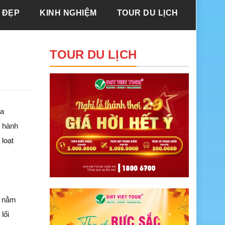
 ĐẸP
KINH NGHIỆM
TOUR DU LỊCH
TOUR DU LỊCH
ủa
u hành
loạt
n nằm
lối