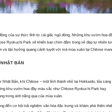
 động của sự thức tỉnh từ cái giấc ngủ đông. Những khu vườn hoa đ
se Ryokuchi Park sẽ khiến bạn chìm đắm trong vẻ đẹp tự nhiên tư
n và tận hưởng quang cảnh tuyệt vời mà mùa xuân tại Chitose mang
E NHẬT BẢN
r Nhật Bản, khi Chitose – một tỉnh thành nhỏ tại Hokkaido, tỏa sáng
hững khu vườn hoa đầy màu sắc như Chitose Ryokuchi Park hay
àng trong ánh nắng quạ của mùa xuân.
ng đến cơ hội trải nghiệm văn hóa đặc trưng và khám phá thiên nhi