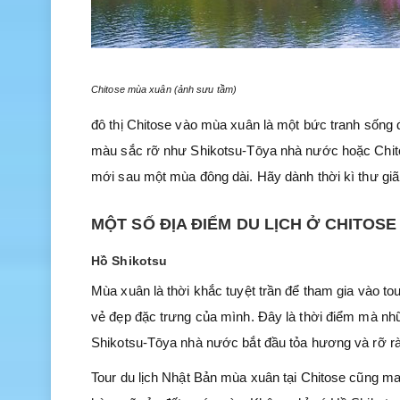
Chitose mùa xuân (ảnh sưu tầm)
đô thị Chitose vào mùa xuân là một bức tranh sống
màu sắc rỡ như Shikotsu-Tōya nhà nước hoặc Chito
mới sau một mùa đông dài. Hãy dành thời kì thư giã
MỘT SỐ ĐỊA ĐIỂM DU LỊCH Ở CHITOS
Hồ Shikotsu
Mùa xuân là thời khắc tuyệt trần để tham gia vào tou
vẻ đẹp đặc trưng của mình. Đây là thời điểm mà n
Shikotsu-Tōya nhà nước bắt đầu tỏa hương và rỡ r
Tour du lịch Nhật Bản mùa xuân tại Chitose cũng ma