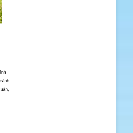
hình
 cảnh
xuân,