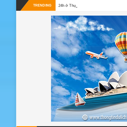
_
TRENDING
24h ở Thụy Sĩ nên đi đâu, chơi gì?