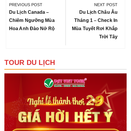
hướng
PREVIOUS POST
NEXT POST
bài
Previous
Next
Du Lịch Canada –
Du Lịch Châu Âu
viết
Post:
Post:
Chiêm Ngưỡng Mùa
Tháng 1 – Check In
Hoa Anh Đào Nở Rộ
Mùa Tuyết Rơi Khắp
Trời Tây
TOUR DU LỊCH