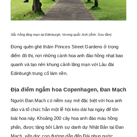
Sắc hồng lãng mạn tại Edinburgh, Vương quốc Anh (Ảnh: Sưu tầm)
Đừng quên ghé thăm Princes Street Gardens ở trọng
điểm đô thị, nơi những cành hoa anh đào hồng nhạt bao
quanh và tạo nên khung cảnh lãng mạn với Lâu đài
Edinburgh trung cổ làm nền.
Địa điểm ngắm hoa Copenhagen, Đan Mạch
Người Đan Mạch có niềm say mê đặc biệt với hoa anh
đào và tổ chức hẳn một lễ hội kéo dài hai ngày để tôn
loài hoa này. Khoảng 200 cây hoa anh đào màu hồng
phấn, được tặng bởi Lãnh sự danh dự Nhật Bản tại Đan
Mạch, xếp dọc con đường dẫn đến Đài phun nước