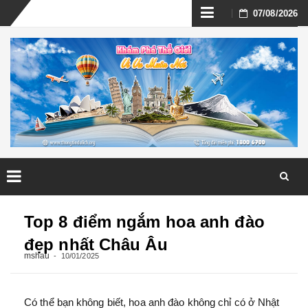
Skip
07/08/2026
to
content
Skip
to
Top 8 điểm ngắm hoa anh đào
content
đẹp nhất Châu Âu
mshau
10/01/2025
Có thể bạn không biết, hoa anh đào không chỉ có ở Nhật