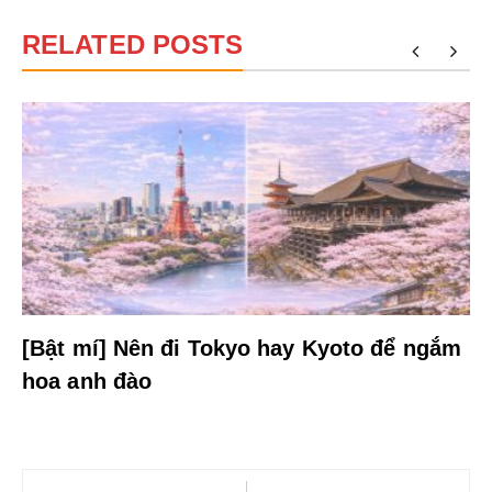
RELATED POSTS
[Bật mí] Nên đi Tokyo hay Kyoto để ngắm
hoa anh đào
Điều