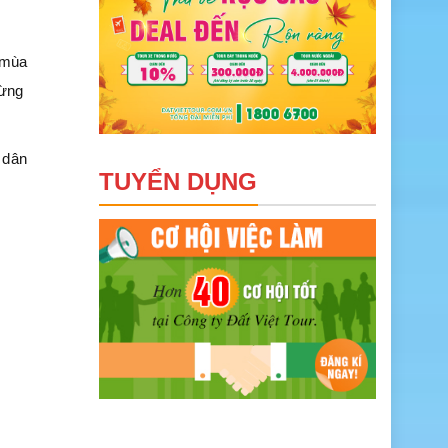
 mùa
từng
 dân
TUYỂN DỤNG