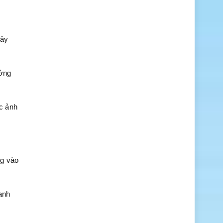
đây
ưởng
c ảnh
ng vào
anh