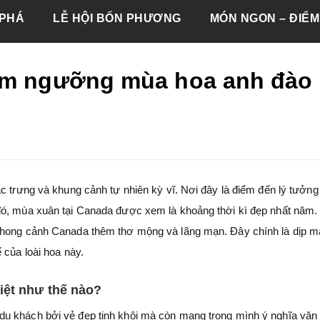
PHÁ
LỄ HỘI BỐN PHƯƠNG
MÓN NGON – ĐIỂM
iêm ngưỡng mùa hoa anh đào
c trưng và khung cảnh tự nhiên kỳ vĩ. Nơi đây là điểm đến lý tưởng
đó, mùa xuân tại Canada được xem là khoảng thời kì đẹp nhất năm. 
 phong cảnh Canada thêm thơ mộng và lãng mạn. Đây chính là dịp m
 của loài hoa này.
iệt như thế nào?
u khách bởi vẻ đẹp tinh khôi mà còn mang trong mình ý nghĩa văn