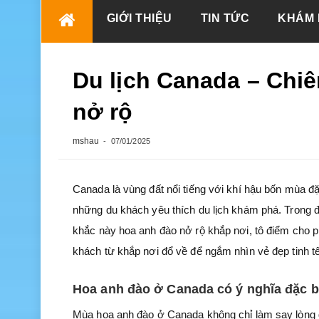
Skip
GIỚI THIỆU
TIN TỨC
KHÁM 
to
content
Du lịch Canada – Ch
nở rộ
mshau
07/01/2025
Canada là vùng đất nổi tiếng với khí hậu bốn mùa đặ
những du khách yêu thích du lịch khám phá. Trong 
khắc này hoa anh đào nở rộ khắp nơi, tô điểm cho
khách từ khắp nơi đổ về để ngắm nhìn vẻ đẹp tinh tế
Hoa anh đào ở Canada có ý nghĩa đặc b
Mùa hoa anh đào ở Canada không chỉ làm say lòng d