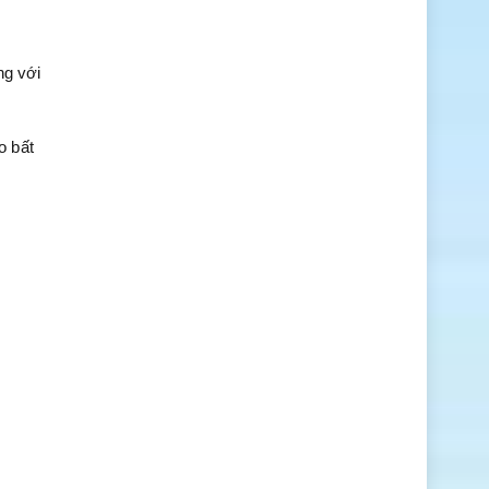
ng với
o bất