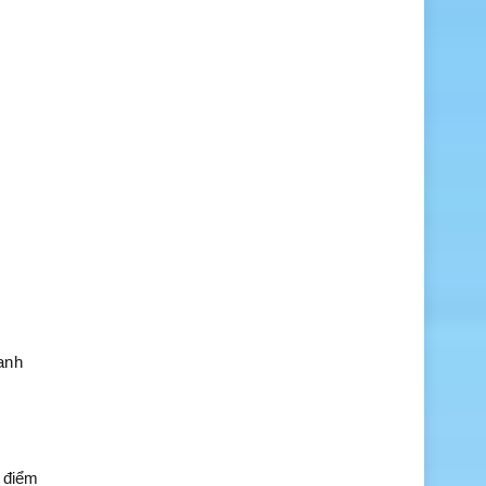
anh
i điểm