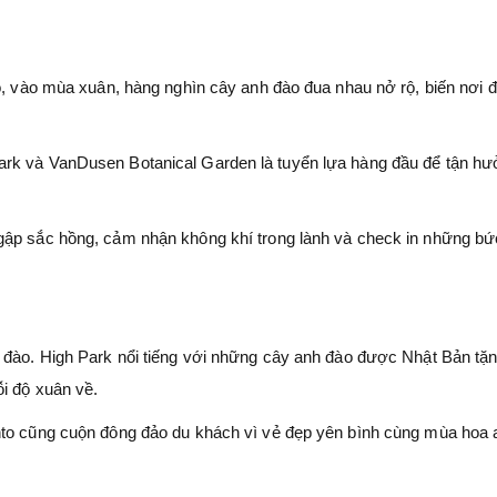
ào, vào mùa xuân, hàng nghìn cây anh đào đua nhau nở rộ, biến nơi 
ark và VanDusen Botanical Garden là tuyển lựa hàng đầu để tận h
gập sắc hồng, cảm nhận không khí trong lành và check in những bứ
h đào. High Park nổi tiếng với những cây anh đào được Nhật Bản tặ
i độ xuân về.
nto cũng cuộn đông đảo du khách vì vẻ đẹp yên bình cùng mùa hoa 