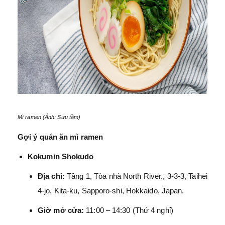
Mì ramen (Ảnh: Sưu tầm)
Gợi ý quán ăn mì ramen
Kokumin Shokudo
Địa chỉ:
Tầng 1, Tòa nhà North River., 3-3-3, Taihei
4-jo, Kita-ku, Sapporo-shi, Hokkaido, Japan.
Giờ mở cửa:
11:00 – 14:30 (Thứ 4 nghỉ)