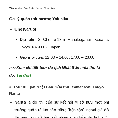
Thịt nướng Yakiniku (Ảnh: Sưu tầm)
Gợi ý quán thịt nướng Yakiniku
One Karubi
Địa chỉ:
3 Chome-18-5 Hanakoganei, Kodaira,
Tokyo 187-0002, Japan
Giờ mở cửa:
12:00 – 14:00; 17:00 – 23:00
>>>Xem chi tiết tour du lịch Nhật Bản mùa thu lá
đỏ:
Tại đây!
4. Tour du lịch Nhật Bản mùa thu: Yamanashi Tokyo
Narita
Narita
là đô thị của sự kết nối vì sở hữu một phi
trường quốc tế lúc nào cũng “bận rộn”. ngoại giả đô
thị này còn sở hữu rất nhiều địa điểm du lịch nức