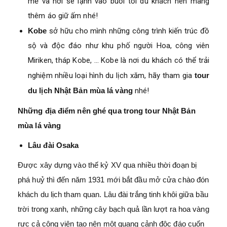
mẻ và hơi se lạnh vào buổi tối du khách nên mang
thêm áo giữ ấm nhé!
Kobe
sở hữu cho mình những công trình kiến trúc đồ
sộ và độc đáo như khu phố người Hoa, công viên
Miriken, tháp Kobe, … Kobe là nơi du khách có thể trải
nghiệm nhiều loại hình du lịch xăm, hãy tham gia
tour
du lịch Nhật Bản mùa lá vàng
nhé!
Những địa điểm nên ghé qua trong tour Nhật Bản
mùa lá vàng
Lâu đài Osaka
Được xây dựng vào thế kỷ XV qua nhiều thời đoạn bị
phá huỷ thì đến năm 1931 mới bắt đầu mở cửa chào đón
khách du lịch tham quan. Lâu đài trắng tinh khôi giữa bầu
trời trong xanh, những cây bạch quả lần lượt ra hoa vàng
rực cả công viên tạo nên một quang cảnh độc đáo cuốn