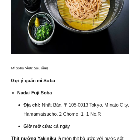
Mì Soba (Ảnh: Sưu tầm)
Gợi ý quán mì Soba
Nadai Fuji Soba
Địa chỉ:
Nhật Bản, 〒105-0013 Tokyo, Minato City,
Hamamatsucho, 2 Chome−1−1 No.R
Giờ mở cửa:
cả ngày
Thịt nướng Yakiniku
là món thịt bò ướp với nước sốt