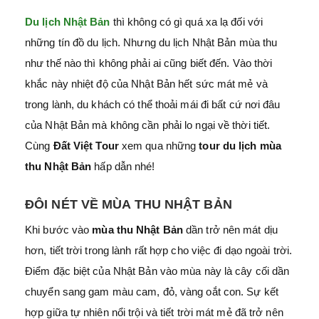
Du lịch Nhật Bản
thì không có gì quá xa lạ đối với
những tín đồ du lịch. Nhưng du lịch Nhật Bản
mùa thu
như thế nào thì không phải ai cũng biết đến. Vào thời
khắc này nhiệt độ của Nhật Bản hết sức mát mẻ và
trong lành, du khách có thể thoải mái đi bất cứ nơi đâu
của Nhật Bản mà không cần phải lo ngại về thời tiết.
Cùng
Đất Việt Tour
xem qua những
tour du lịch mùa
thu Nhật Bản
hấp dẫn nhé!
ĐÔI NÉT VỀ MÙA THU NHẬT BẢN
Khi bước vào
mùa thu Nhật Bản
dần trở nên mát dịu
hơn, tiết trời trong lành rất hợp cho việc đi dạo ngoài trời.
Điểm đặc biệt của Nhật Bản vào mùa này là cây cối dần
chuyển sang gam màu cam, đỏ, vàng oắt con. Sự kết
hợp giữa tự nhiên nổi trội và tiết trời mát mẻ đã trở nên