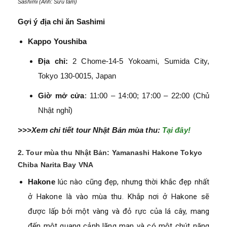
Sashimi (Ảnh: Sưu tầm)
Gợi ý địa chỉ ăn Sashimi
Kappo Youshiba
Địa chỉ:
2 Chome-14-5 Yokoami, Sumida City,
Tokyo 130-0015, Japan
Giờ mở cửa
: 11:00 – 14:00; 17:00 – 22:00 (Chủ
Nhật nghỉ)
>>>Xem chi tiết tour Nhật Bản mùa thu:
Tại đây!
2. Tour mùa thu Nhật Bản: Yamanashi Hakone Tokyo
Chiba Narita Bay VNA
Hakone
lúc nào cũng đẹp, nhưng thời khắc đẹp nhất
ở Hakone là vào mùa thu. Khắp nơi ở Hakone sẽ
được lấp bởi một vàng và đỏ rực của lá cây, mang
đến một quang cảnh lãng mạn và có một chút năng