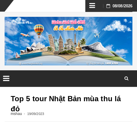
Skip
08/08/2026
to
content
Skip
to
Top 5 tour Nhật Bản mùa thu lá
content
đỏ
mshau
19/09/2023