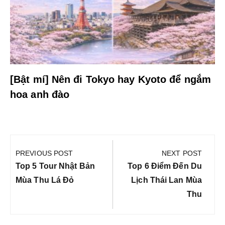
[Bật mí] Nên đi Tokyo hay Kyoto để ngắm
hoa anh đào
Điều
hướng
PREVIOUS POST
NEXT POST
bài
Previous
Next
Top 5 Tour Nhật Bản
Top 6 Điểm Đến Du
viết
Post:
Post:
Mùa Thu Lá Đỏ
Lịch Thái Lan Mùa
Thu