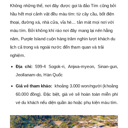
Không những thế, nơi đây được gọi là đảo Tím cũng bởi
hầu hết mọi cảnh vật đều màu tím: từ cây cầu, bốt điện
thoại, đường xá, nhà cửa, vỉa hè… tản mát mọi nơi với
màu tím. Bởi không khí ráo nơi đây mang lại nên hằng
năm, Purple Island cuộn hàng trăm nghìn lượt khách du
lịch cả trong và ngoài nước đến tham quan và trải
nghiệm.
Địa chỉ:
599-4 Sogok-ri, Anjwa-myeon, Sinan-gun,
Jeollanam-do, Hàn Quốc
Giá vé tham khảo:
khoảng 3.000 won/người (khoảng
60.000 đồng). Đặc biệt, giá vé sẽ hoàn toàn miễn phí
vé du khách nếu diện quần áo hoặc phụ kiện màu tím.