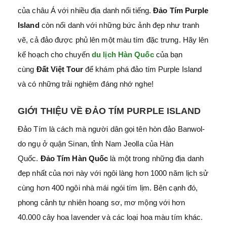
của châu Á với nhiều địa danh nổi tiếng.
Đảo Tím Purple
Island
còn nổi danh với những bức ảnh đẹp như tranh
vẽ, cả đảo được phủ lên một màu tím đặc trưng. Hãy lên
kế hoạch cho chuyến
du lịch Hàn Quốc
của bạn
cùng
Đất Việt Tour
để khám phá đảo tím Purple Island
và có những trải nghiệm đáng nhớ nghe!
GIỚI THIỆU VỀ ĐẢO TÍM PURPLE ISLAND
Đảo Tím là cách mà người dân gọi tên hòn đảo Banwol-
do ngụ ở quận Sinan, tỉnh Nam Jeolla của Hàn
Quốc.
Đảo Tím Hàn Quốc
là một trong những địa danh
đẹp nhất của nơi này với ngôi làng hơn 1000 năm lịch sử
cùng hơn 400 ngôi nhà mái ngói tím lịm. Bên cạnh đó,
phong cảnh tự nhiên hoang sơ, mơ mộng với hơn
40.000 cây hoa lavender và các loại hoa màu tím khác.