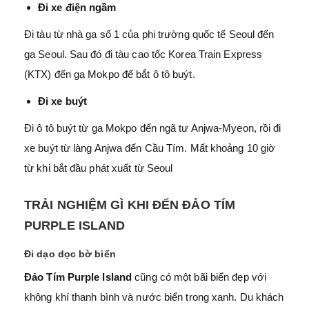
Đi xe điện ngầm
Đi tàu từ nhà ga số 1 của phi trường quốc tế Seoul đến
ga Seoul. Sau đó đi tàu cao tốc Korea Train Express
(KTX) đến ga Mokpo để bắt ô tô buýt.
Đi xe buýt
Đi ô tô buýt từ ga Mokpo đến ngã tư Anjwa-Myeon, rồi đi
xe buýt từ làng Anjwa đến Cầu Tím. Mất khoảng 10 giờ
từ khi bắt đầu phát xuất từ Seoul
TRẢI NGHIỆM GÌ KHI ĐẾN ĐẢO TÍM
PURPLE ISLAND
Đi dạo dọc bờ biển
Đảo Tím Purple Island
cũng có một bãi biển đẹp với
không khí thanh bình và nước biển trong xanh. Du khách