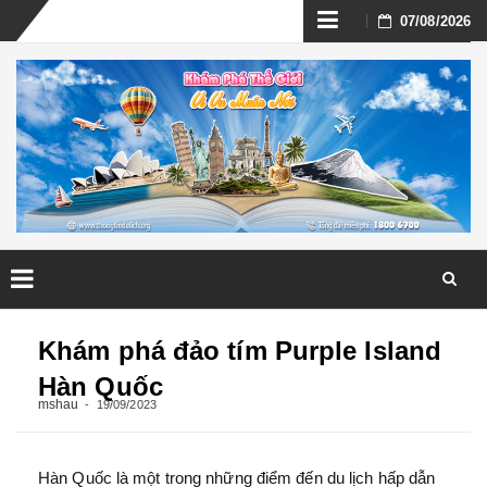
Skip
07/08/2026
to
content
Skip
to
Khám phá đảo tím Purple Island
content
Hàn Quốc
mshau
19/09/2023
Hàn Quốc là một trong những điểm đến du lịch hấp dẫn