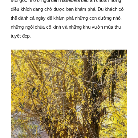
Mỗi góc nhỏ ở ngôi đền Hasedera đều ẩn chứa những
điều khích đang chờ được bạn khám phá. Du khách có
thể dành cả ngày để khám phá những con đường nhỏ,
những ngôi chùa cổ kính và những khu vườn mùa thu
tuyệt đẹp.