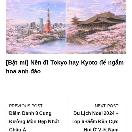
[Bật mí] Nên đi Tokyo hay Kyoto để ngắm
hoa anh đào
Điều
hướng
PREVIOUS POST
NEXT POST
bài
Previous
Next
Điểm Danh 8 Cung
Du Lịch Noel 2024 –
viết
Post:
Post:
Đường Mòn Đẹp Nhất
Top 6 Điểm Đến Cực
Châu Á
Hot Ở Việt Nam