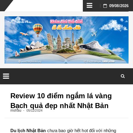
Skip
09/08/2026
to
content
Skip
to
Review 10 điểm ngắm lá vàng
content
Bạch quả đẹp nhất Nhật Bản
mshau
05/11/2024
Du lịch Nhật Bản
chưa bao giờ hết hot đối với những