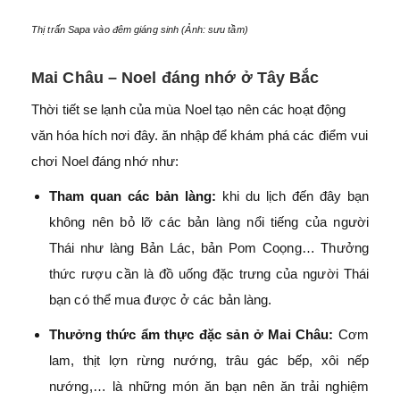
Thị trấn Sapa vào đêm giáng sinh (Ảnh: sưu tầm)
Mai Châu – Noel đáng nhớ ở Tây Bắc
Thời tiết se lạnh của mùa Noel tạo nên các hoạt động
văn hóa hích nơi đây. ăn nhập để khám phá các điểm vui
chơi Noel đáng nhớ như:
Tham quan các bản làng:
khi du lịch đến đây bạn
không nên bỏ lỡ các bản làng nổi tiếng của người
Thái như làng Bản Lác, bản Pom Coọng… Thưởng
thức rượu cần là đồ uống đặc trưng của người Thái
bạn có thể mua được ở các bản làng.
Thưởng thức ẩm thực đặc sản ở Mai Châu:
Cơm
lam, thịt lợn rừng nướng, trâu gác bếp, xôi nếp
nướng,… là những món ăn bạn nên ăn trải nghiệm