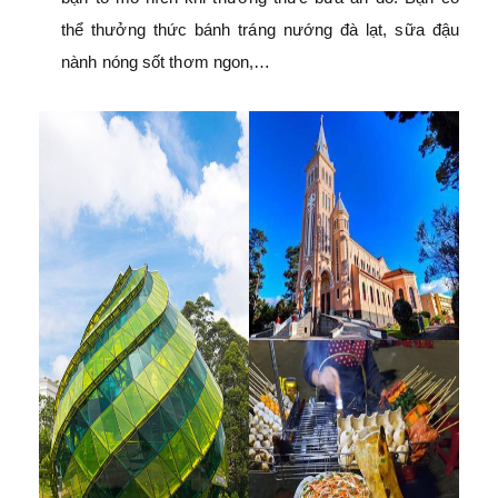
thể thưởng thức bánh tráng nướng đà lạt, sữa đậu
nành nóng sốt thơm ngon,…