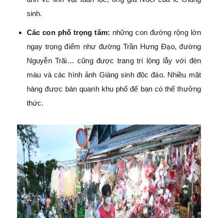
sinh.
Các con phố trọng tâm:
những con đường rộng lớn
ngay trọng điểm như đường Trần Hưng Đạo, đường
Nguyễn Trãi… cũng được trang trí lộng lẫy với đèn
màu và các hình ảnh Giáng sinh độc đáo. Nhiều mặt
hàng được bán quanh khu phố để bạn có thể thưởng
thức.