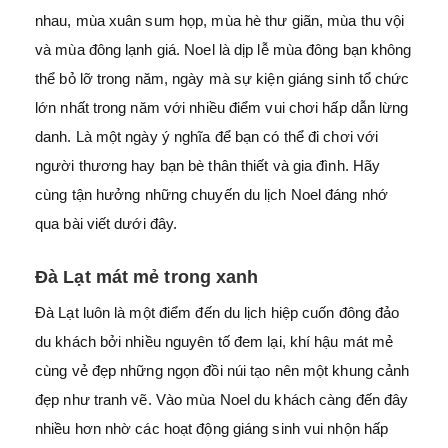
nhau, mùa xuân sum họp, mùa hè thư giãn, mùa thu vội
và mùa đông lạnh giá. Noel là dịp lễ mùa đông bạn không
thể bỏ lỡ trong năm, ngày mà sự kiện giáng sinh tổ chức
lớn nhất trong năm với nhiều điểm vui chơi hấp dẫn lừng
danh. Là một ngày ý nghĩa để bạn có thể đi chơi với
người thương hay bạn bè thân thiết và gia đình. Hãy
cùng
tận hưởng những chuyến du lịch Noel đáng nhớ
qua bài viết dưới đây.
Đà Lạt mát mẻ trong xanh
Đà Lạt luôn là một điểm đến du lịch hiệp cuốn đông đảo
du khách bởi nhiều nguyên tố đem lại, khí hậu mát mẻ
cùng vẻ đẹp những ngọn đồi núi tạo nên một khung cảnh
đẹp như tranh vẽ. Vào mùa Noel du khách càng đến đây
nhiều hơn nhờ các hoạt động giáng sinh vui nhộn hấp