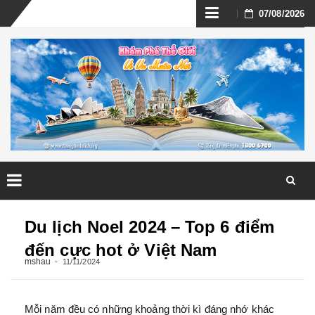
Skip
07/08/2026
to
content
Skip
to
Du lịch Noel 2024 – Top 6 điểm
content
đến cực hot ở Việt Nam
mshau
11/11/2024
Mỗi năm đều có những khoảng thời kì đáng nhớ khác