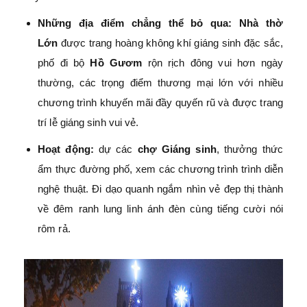
Những địa điểm chẳng thể bỏ qua: Nhà thờ
Lớn
được trang hoàng không khí giáng sinh đặc sắc,
phố đi bộ
Hồ Gươm
rộn rịch đông vui hơn ngày
thường, các trọng điểm thương mại lớn với nhiều
chương trình khuyến mãi đầy quyến rũ và được trang
trí lễ giáng sinh vui vẻ.
Hoạt động:
dự các
chợ Giáng sinh
, thưởng thức
ẩm thực đường phố, xem các chương trình trình diễn
nghệ thuật. Đi dạo quanh ngắm nhìn vẻ đẹp thị thành
về đêm ranh lung linh ánh đèn cùng tiếng cười nói
rôm rả.