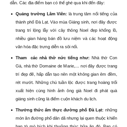
dẫn. Các địa điểm bạn có thể ghé qua khi đến đây:
Quảng trường Lâm Viên:
là trung tâm nổi tiếng của
thành phố Đà Lạt. Vào mùa Giáng sinh, nơi đây được
trang trí lộng lẫy với cây thông Noel đẹp khổng lồ,
nhiều gian hàng bán đồ lưu niệm và các hoạt động
văn hóa đặc trưng diễn ra sôi nổi.
Tham các nhà thờ nức tiếng như:
Nhà thờ Con
Gà, nhà thờ Domaine de Marie,… nơi đây được trang
trí đẹp đẽ, hấp dẫn tạo nên một không gian êm đềm,
rét mướt. Những chú tuần lộc được trang hoàng trổi
xuất hiện cùng hình ảnh ông già Noel đi phát quà
giáng sinh cũng là điểm cuộn khách du lịch.
Thưởng thức ẩm thực đường phố Đà Lạt:
những
món ăn đường phố dân dã nhưng lại quen thuộc khiến
bạn tò mò hích khi thưởng thức bữa ăn đó. Bạn có