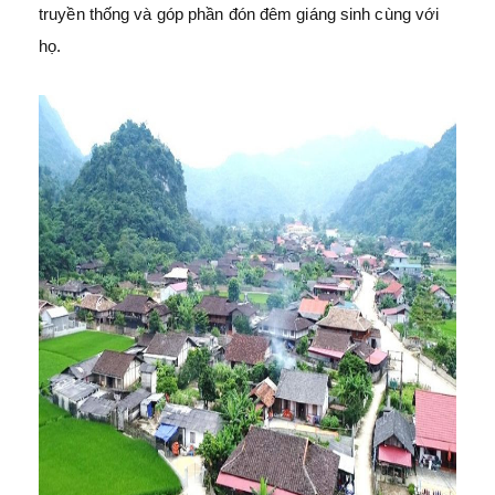
truyền thống và góp phần đón đêm giáng sinh cùng với
họ.