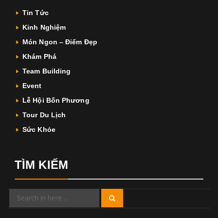
Tin Tức
Kinh Nghiệm
Món Ngon – Điểm Đẹp
Khám Phá
Team Building
Event
Lễ Hội Bốn Phương
Tour Du Lịch
Sức Khỏe
TÌM KIẾM
Search
Search
for: