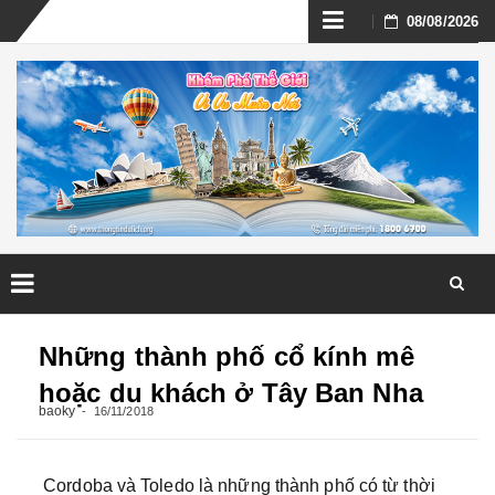
Skip
08/08/2026
to
content
Skip
to
Những thành phố cổ kính mê
content
hoặc du khách ở Tây Ban Nha
baoky
16/11/2018
Cordoba và Toledo là những thành phố có từ thời