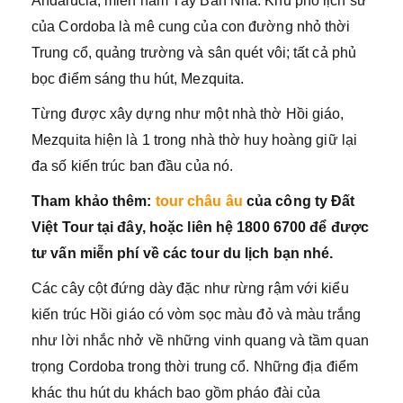
Andalucia, miền nam Tây Ban Nha. Khu phố lịch sử
của Cordoba là mê cung của con đường nhỏ thời
Trung cổ, quảng trường và sân quét vôi; tất cả phủ
bọc điểm sáng thu hút, Mezquita.
Từng được xây dựng như một nhà thờ Hồi giáo,
Mezquita hiện là 1 trong nhà thờ huy hoàng giữ lại
đa số kiến trúc ban đầu của nó.
Tham khảo thêm:
tour châu âu
của công ty Đất
Việt Tour tại đây, hoặc liên hệ 1800 6700 để được
tư vấn miễn phí về các tour du lịch bạn nhé.
Các cây cột đứng dày đặc như rừng rậm với kiểu
kiến trúc Hồi giáo có vòm sọc màu đỏ và màu trắng
như lời nhắc nhở về những vinh quang và tầm quan
trọng Cordoba trong thời trung cổ. Những địa điểm
khác thu hút du khách bao gồm pháo đài của