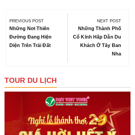
Điều
hướng
PREVIOUS POST
NEXT POST
bài
Previous
Next
Những Nơi Thiên
Những Thành Phố
viết
Post:
Post:
Đường Đang Hiện
Cổ Kính Hấp Dẫn Du
Diện Trên Trái Đất
Khách Ở Tây Ban
Nha
TOUR DU LỊCH