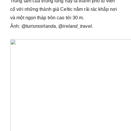
Trung tâm của thung lũng này là thành phố tu viện
cổ với những thánh giá Celtic nằm rải rác khắp nơi
và một ngọn tháp tròn cao tới 30 m.
Ảnh:
@turismoirlanda, @ireland_travel
.