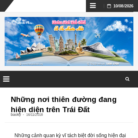
Skip
10/08/2026
to
content
Skip
to
Những nơi thiên đường đang
content
hiện diện trên Trái Đất
baoky
16/11/2018
Những cảnh quan kỳ vĩ tách biệt đời sống hiện đại