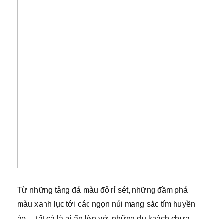
Từ những tảng đá màu đỏ rỉ sét, những đầm phá
màu xanh lục tới các ngọn núi mang sắc tím huyền
ảo… tất cả là bí ẩn lớn với những du khách chưa