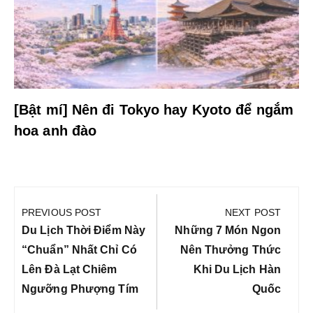
[Bật mí] Nên đi Tokyo hay Kyoto để ngắm
hoa anh đào
Điều
hướng
PREVIOUS POST
NEXT POST
bài
Previous
Next
Du Lịch Thời Điểm Này
Những 7 Món Ngon
viết
Post:
Post:
“chuẩn” Nhất Chỉ Có
Nên Thưởng Thức
Lên Đà Lạt Chiêm
Khi Du Lịch Hàn
Ngưỡng Phượng Tím
Quốc