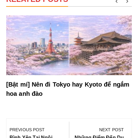
[Bật mí] Nên đi Tokyo hay Kyoto để ngắm
hoa anh đào
Điều
hướng
PREVIOUS POST
NEXT POST
bài
Previous
Next
Bình Yên Tại Ngôi
Những Điểm Đến Du