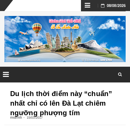
Skip
08/08/2026
to
content
Skip
to
Du lịch thời điểm này “chuẩn”
content
nhất chỉ có lên Đà Lạt chiêm
ngưỡng phượng tím
mstrinh
15/03/2017