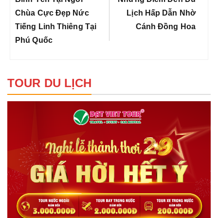
viết
Post:
Post:
Chùa Cực Đẹp Nức
Lịch Hấp Dẫn Nhờ
Tiếng Linh Thiêng Tại
Cánh Đồng Hoa
Phú Quốc
TOUR DU LỊCH