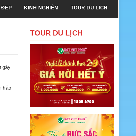
 ĐẸP
KINH NGHIỆM
TOUR DU LỊCH
TOUR DU LỊCH
n gây
n hảo