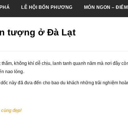
PHÁ
LỄ HỘI BỐN PHƯƠNG
MÓN NGON – ĐIỂM
n tượng ở Đà Lạt
c thắm, không khí dễ chịu, lanh tanh quanh năm mà nơi đây cò
ến nao lòng.
n dốc này đã đưa đến cho bao du khách những trải nghiệm hoà
 cùng đẹp!