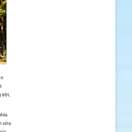
ên
t
trời,
phía
n vừa
húc