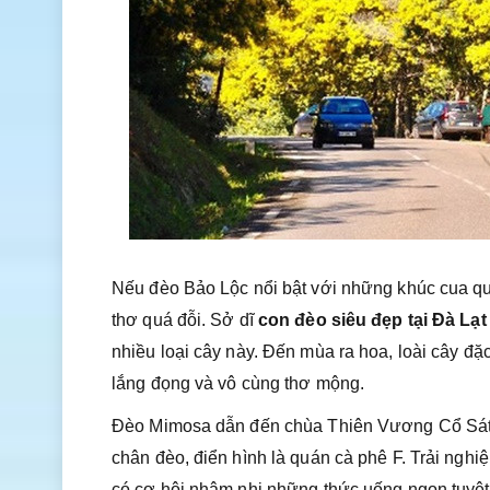
Nếu đèo Bảo Lộc nổi bật với những khúc cua qua
thơ quá đỗi. Sở dĩ
con đèo siêu đẹp tại Đà Lạt
nhiều loại cây này. Đến mùa ra hoa, loài cây đặ
lắng đọng và vô cùng thơ mộng.
Đèo Mimosa dẫn đến chùa Thiên Vương Cổ Sát 
chân đèo, điển hình là quán cà phê F. Trải ngh
có cơ hội nhâm nhi những thức uống ngon tuyệt,