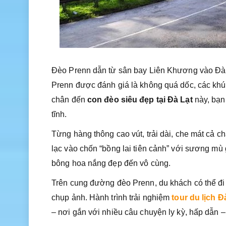
Đèo Prenn dẫn từ sân bay Liên Khương vào Đà L
Prenn được đánh giá là không quá dốc, các khúc
chân đến
con đèo siêu đẹp tại Đà Lạt
này, bạn
tĩnh.
Từng hàng thông cao vút, trải dài, che mát cả
lạc vào chốn “bồng lai tiên cảnh” với sương mù gi
bông hoa nắng đẹp đến vô cùng.
Trên cung đường đèo Prenn, du khách có thể đ
chụp ảnh. Hành trình trải nghiệm
tour du lịch Đ
– nơi gắn với nhiều câu chuyện ly kỳ, hấp dẫn 