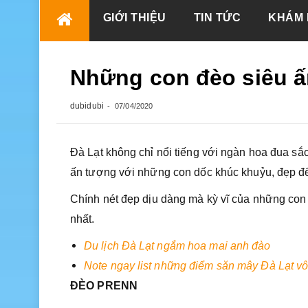
Skip
GIỚI THIỆU
TIN TỨC
KHÁM 
to
content
Những con đèo siêu ấ
dubidubi
07/04/2020
Đà Lạt không chỉ nổi tiếng với ngàn hoa đua sắ
ấn tượng với những con dốc khúc khuỷu, đẹp đ
Chính nét đẹp dịu dàng mà kỳ vĩ của những co
nhất.
Du lịch Đà Lạt ngắm hoa mai anh đào
Note ngay list những điểm săn mây Đà Lạt vô
ĐÈO PRENN