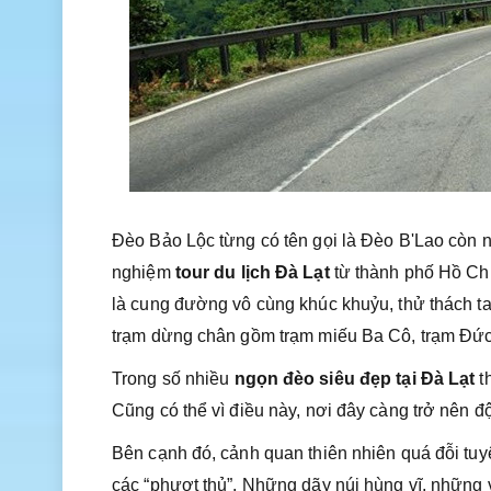
Đèo Bảo Lộc từng có tên gọi là Đèo B'Lao còn n
nghiệm
tour du lịch Đà Lạt
từ thành phố Hồ Chí
là cung đường vô cùng khúc khuỷu, thử thách ta
trạm dừng chân gồm trạm miếu Ba Cô, trạm Đức 
Trong số nhiều
ngọn đèo siêu đẹp tại Đà Lạt
th
Cũng có thể vì điều này, nơi đây càng trở nên đ
Bên cạnh đó, cảnh quan thiên nhiên quá đỗi tuyệt 
các “phượt thủ”. Những dãy núi hùng vĩ, những