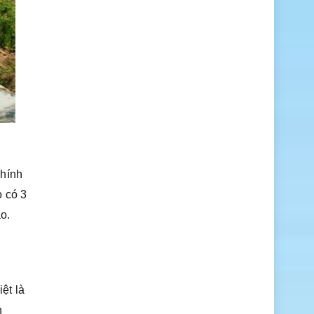
chính
o có 3
o.
.
ệt là
h