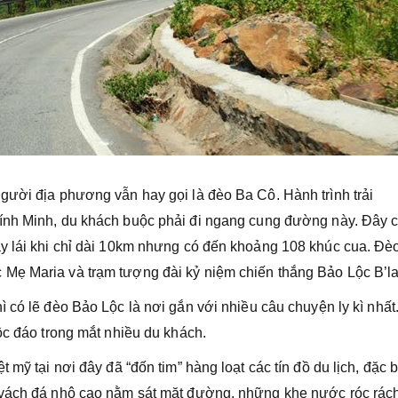
gười địa phương vẫn hay gọi là đèo Ba Cô. Hành trình trải
nh Minh, du khách buộc phải đi ngang cung đường này. Đây 
y lái khi chỉ dài 10km nhưng có đến khoảng 108 khúc cua. Đè
Mẹ Maria và trạm tượng đài kỷ niệm chiến thắng Bảo Lộc B’la
ì có lẽ đèo Bảo Lộc là nơi gắn với nhiều câu chuyện ly kì nhất
ộc đáo trong mắt nhiều du khách.
mỹ tại nơi đây đã “đốn tim” hàng loạt các tín đồ du lịch, đặc bi
 vách đá nhô cao nằm sát mặt đường, những khe nước róc rác