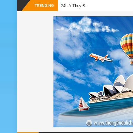
-
TRENDING
24h ở Thụy Sĩ nên đi đâu, chơi gì?