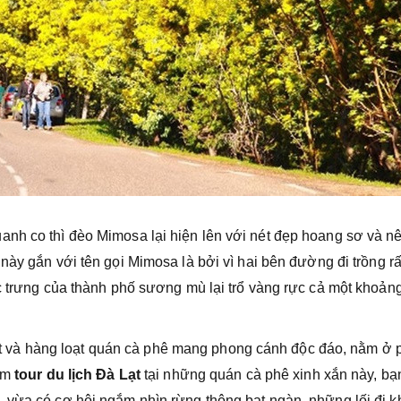
nh co thì đèo Mimosa lại hiện lên với nét đẹp hoang sơ và n
này gắn với tên gọi Mimosa là bởi vì hai bên đường đi trồng rấ
c trưng của thành phố sương mù lại trổ vàng rực cả một khoảng 
và hàng loạt quán cà phê mang phong cánh độc đáo, nằm ở 
iệm
tour du lịch Đà Lạt
tại những quán cà phê xinh xắn này, bạ
 vừa có cơ hội ngắm nhìn rừng thông bạt ngàn, những lối đi k