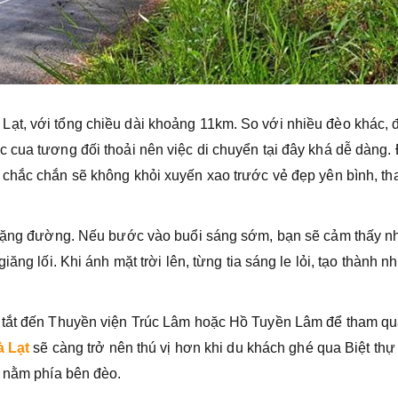
ạt, với tổng chiều dài khoảng 11km. So với nhiều đèo khác, 
 cua tương đối thoải nên việc di chuyển tại đây khá dễ dàng. 
 chắc chắn sẽ không khỏi xuyến xao trước vẻ đẹp yên bình, th
 chặng đường. Nếu bước vào buổi sáng sớm, bạn sẽ cảm thấy n
ăng lối. Khi ánh mặt trời lên, từng tia sáng le lỏi, tạo thành 
i tắt đến Thuyền viện Trúc Lâm hoặc Hồ Tuyền Lâm để tham qu
à Lạt
sẽ càng trở nên thú vị hơn khi du khách ghé qua Biệt thự
– nằm phía bên đèo.