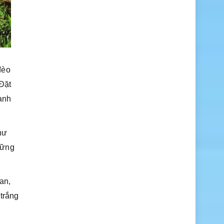
đèo
Đặt
anh
hư
những
an,
 trắng