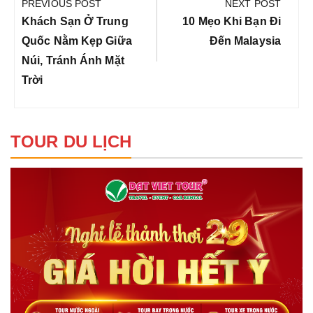
hướng
PREVIOUS POST
NEXT POST
bài
Previous
Next
Khách Sạn Ở Trung
10 Mẹo Khi Bạn Đi
viết
Post:
Post:
Quốc Nằm Kẹp Giữa
Đến Malaysia
Núi, Tránh Ánh Mặt
Trời
TOUR DU LỊCH