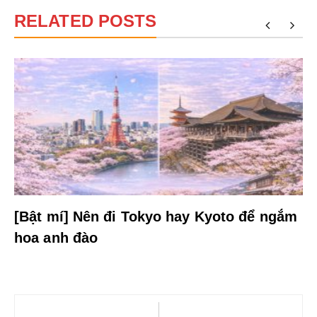
RELATED POSTS
[Bật mí] Nên đi Tokyo hay Kyoto để ngắm
hoa anh đào
Điều