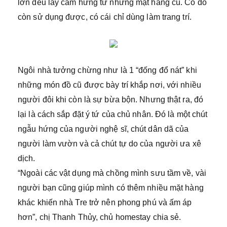
lớn đều lấy cảm hứng từ những mặt hàng cũ. Có đồ
còn sử dụng được, có cái chỉ dùng làm trang trí.
Ngôi nhà tưởng chừng như là 1 “đống đổ nát” khi
những món đồ cũ được bày trí khắp nơi, với nhiều
người đôi khi còn là sự bừa bộn. Nhưng thật ra, đó
lại là cách sắp đặt ý tứ của chủ nhân. Đó là một chút
ngẫu hứng của người nghệ sĩ, chút dân dã của
người làm vườn và cả chút tự do của người ưa xê
dịch.
“Ngoài các vật dụng mà chồng mình sưu tầm về, vài
người bạn cũng giúp mình có thêm nhiều mặt hàng
khác khiến nhà Tre trở nên phong phú và ấm áp
hơn”, chị Thanh Thủy, chủ homestay chia sẻ.