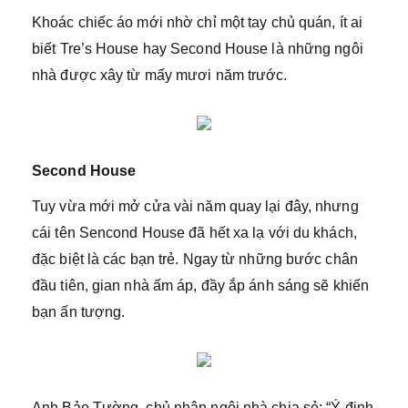
Khoác chiếc áo mới nhờ chỉ một tay chủ quán, ít ai
biết Tre’s House hay Second House là những ngôi
nhà được xây từ mấy mươi năm trước.
Second House
Tuy vừa mới mở cửa vài năm quay lại đây, nhưng
cái tên Sencond House đã hết xa lạ với du khách,
đặc biệt là các bạn trẻ. Ngay từ những bước chân
đầu tiên, gian nhà ấm áp, đầy ắp ánh sáng sẽ khiến
bạn ấn tượng.
Anh Bảo Tường, chủ nhân ngôi nhà chia sẻ: “Ý định