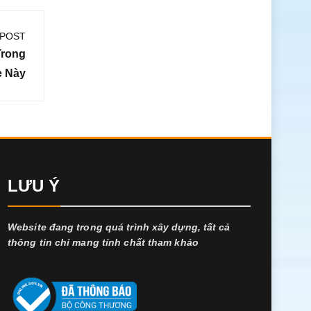
 POST
Trong
è Này
LƯU Ý
Website đang trong quá trình xây dựng, tất cả
thông tin chỉ mang tính chất tham khảo