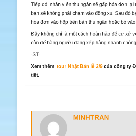
Tiếp đó, nhân viên thu ngân sẽ gấp hóa đơn lại 
bạn sẽ không phải chạm vào đồng xu. Sau đó bạn
hóa đơn vào hộp trên bàn thu ngân hoặc bỏ vào v
Đây không chỉ là một cách hoàn hảo để cư xử v
còn để hàng người đang xếp hàng nhanh chóng
-ST-
Xem thêm
tour Nhật Bản lễ 2/9
của công ty Đấ
tiết.
MINHTRAN