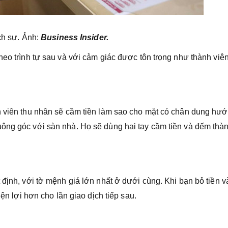
ịch sự. Ảnh:
Business Insider.
heo trình tự sau và với cảm giác được tôn trọng như thành viê
n viên thu nhân sẽ cầm tiền làm sao cho mặt có chân dung hư
ông góc với sàn nhà. Họ sẽ dùng hai tay cầm tiền và đếm thà
định, với tờ mệnh giá lớn nhất ở dưới cùng. Khi bạn bỏ tiền và
iện lợi hơn cho lần giao dịch tiếp sau.