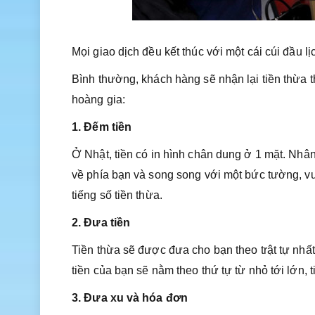
Mọi giao dịch đều kết thúc với một cái cúi đầu l
Bình thường, khách hàng sẽ nhận lại tiền thừa t
hoàng gia:
1. Đếm tiền
Ở Nhật, tiền có in hình chân dung ở 1 mặt. Nhâ
về phía bạn và song song với một bức tường, vu
tiếng số tiền thừa.
2. Đưa tiền
Tiền thừa sẽ được đưa cho bạn theo trật tự nhất 
tiền của bạn sẽ nằm theo thứ tự từ nhỏ tới lớn, t
3. Đưa xu và hóa đơn