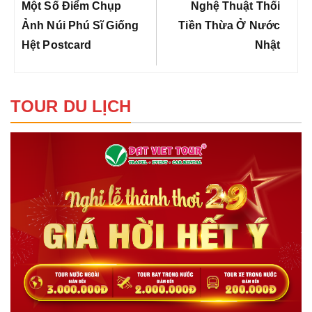
bài
Previous
Next
Một Số Điểm Chụp
Nghệ Thuật Thối
viết
Post:
Post:
Ảnh Núi Phú Sĩ Giống
Tiền Thừa Ở Nước
Hệt Postcard
Nhật
TOUR DU LỊCH