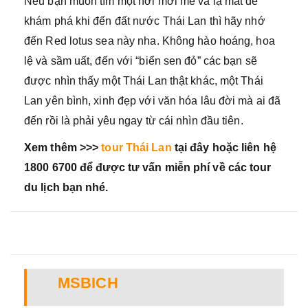
Nếu bạn muốn tìm một nơi mới mẻ và lạ mắt để
khám phá khi đến đất nước Thái Lan thì hãy nhớ
đến Red lotus sea này nha. Không hào hoáng, hoa
lệ và sầm uất, đến với “biển sen đỏ” các bạn sẽ
được nhìn thấy một Thái Lan thật khác, một Thái
Lan yên bình, xinh đẹp với văn hóa lâu đời mà ai đã
đến rồi là phải yêu ngay từ cái nhìn đầu tiên.
Xem thêm >>>
tour Thái Lan
tại đây hoặc liên hệ
1800 6700 để được tư vấn miễn phí về các tour
du lịch bạn nhé.
MSBICH