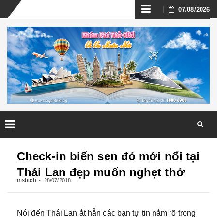
Skip
07/08/2026
to
content
Skip
to
Check-in biển sen đỏ mới nổi tại
content
Thái Lan đẹp muốn nghẹt thở
msbich
28/07/2018
Nói đến Thái Lan ắt hẳn các bạn tự tin nắm rõ trong