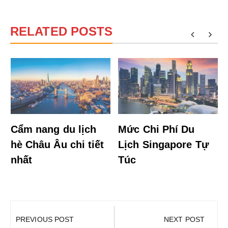
RELATED POSTS
n
Cẩm nang du lịch
Mức Chi Phí Du
hè Châu Âu chi tiết
Lịch Singapore Tự
nhất
Túc
Điều
hướng
PREVIOUS POST
NEXT POST