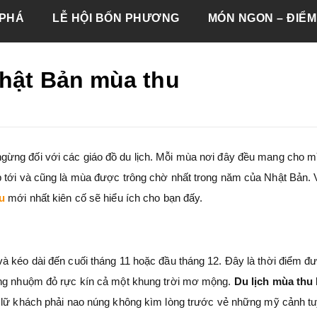
PHÁ
LỄ HỘI BỐN PHƯƠNG
MÓN NGON – ĐIỂM
Nhật Bản mùa thu
ngừng đối với các giáo đồ du lịch. Mỗi mùa nơi đây đều mang cho m
p tới và cũng là mùa được trông chờ nhất trong năm của Nhật Bản.
u
mới nhất kiên cố sẽ hiểu ích cho bạn đấy.
à kéo dài đến cuối tháng 11 hoặc đầu tháng 12. Đây là thời điểm đ
ong nhuộm đỏ rực kín cả một khung trời mơ mộng.
Du lịch mùa thu
i lữ khách phải nao núng không kìm lòng trước vẻ những mỹ cảnh tu