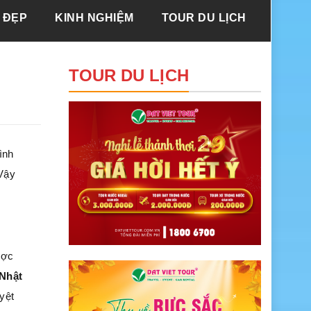
 ĐẸP
KINH NGHIỆM
TOUR DU LỊCH
TOUR DU LỊCH
ình
 Vậy
ược
 Nhật
yệt