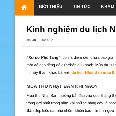
Skip
GIỚI THIỆU
TIN TỨC
KHÁM 
to
content
Kinh nghiệm du lịch 
mshau
11/08/2023
“Xứ sở Phù Tang”
luôn là điểm đến chưa bao giờ 
một vẻ đẹp riêng để giữ chân du khách. Mùa thu sắ
thì hãy tham khảo bài viết
du lịch Nhật Bản
mùa th
MÙA THU NHẬT BẢN KHI NÀO?
Mùa thu Nhật Bản thường bắt đầu vào cuối tháng 9 v
trông đợi nhất trong năm khi những hàng cây lá ph
Bản
đẹp kiêu sa, nhẹ nhõm khiến bao trái tim ngườ