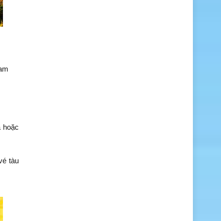
ham
a hoặc
vé tàu