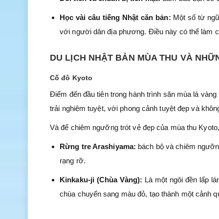
Học vài câu tiếng Nhật căn bản:
Một số từ ngữ
với người dân địa phương. Điều này có thể làm c
DU LỊCH NHẬT BẢN MÙA THU VÀ NHỮ
Cố đô Kyoto
Điểm đến đầu tiên trong hành trình săn mùa lá vàng 
trải nghiệm tuyệt, với phong cảnh tuyệt đẹp và khôn
Và để chiêm ngưỡng trót vẻ đẹp của mùa thu Kyoto,
Rừng tre Arashiyama:
bách bộ và chiêm ngưỡn
rạng rỡ.
Kinkaku-ji (Chùa Vàng):
Là một ngôi đền lấp l
chùa chuyển sang màu đỏ, tạo thành một cảnh qu