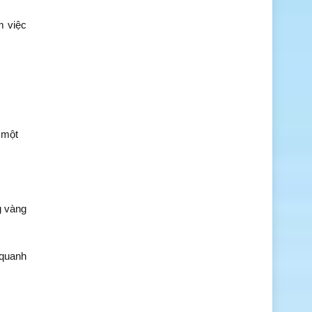
m việc
 một
g vàng
 quanh