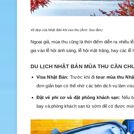
Vẻ đẹp của Nhật Bản khi vào thu (Ảnh: Sưu tầm)
Ngoại giả, mùa thu cũng là thời điểm diễn ra nhiều l
gia vào lễ hội ánh sáng, lễ hội mặt trăng, hay các l
DU LỊCH NHẬT BẢN MÙA THU CẦN CH
Visa Nhật Bản:
Trước khi đi
tour mùa thu Nhậ
đơn giản bạn có thể nhờ các bên dịch vụ làm vis
Đặt vé phi cơ và đặt phòng khách sạn:
Nếu b
bay và phòng khách sạn từ sớm để có được mức g