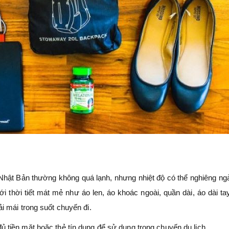
hật Bản thường không quá lạnh, nhưng nhiệt độ có thể nghiêng ng
 thời tiết mát mẻ như áo len, áo khoác ngoài, quần dài, áo dài ta
i mái trong suốt chuyến đi.
 tiền mặt hoặc thẻ tín dụng để sử dụng trong chuyến du lịch.