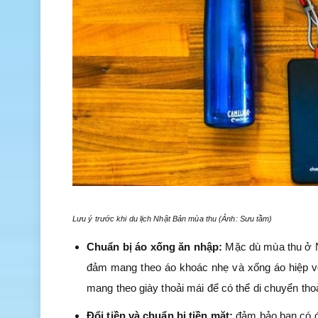
Lưu ý trước khi du lịch Nhật Bản mùa thu (Ảnh: Sưu tầm)
Chuẩn bị áo xống ăn nhập:
Mặc dù mùa thu ở N
đảm mang theo áo khoác nhẹ và xống áo hiệp với
mang theo giày thoải mái để có thể di chuyển thoả
Đổi tiền và chuẩn bị tiền mặt:
đảm bảo bạn có đủ