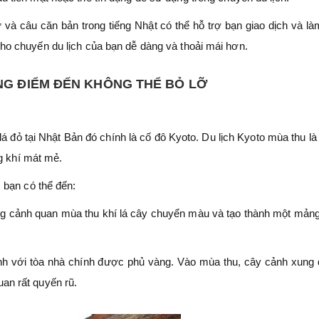
 và câu căn bản trong tiếng Nhật có thể hỗ trợ bạn giao dịch và là
ho chuyến du lịch của bạn dễ dàng và thoải mái hơn.
NG ĐIỂM ĐẾN KHÔNG THỂ BỎ LỠ
lá đỏ tại Nhật Bản đó chính là cố đô Kyoto. Du lịch Kyoto mùa thu là
g khí mát mẻ.
 bạn có thể đến:
g cảnh quan mùa thu khí lá cây chuyển màu và tạo thành một mản
ánh với tòa nhà chính được phủ vàng. Vào mùa thu, cây cảnh xung
an rất quyến rũ.