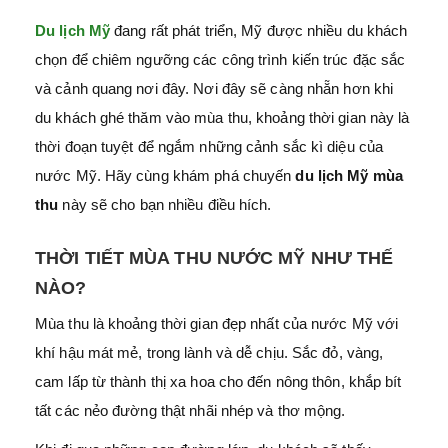
Du lịch Mỹ
đang rất phát triển, Mỹ được nhiều du khách
chọn để chiêm ngưỡng các công trình kiến trúc đặc sắc
và cảnh quang nơi đây. Nơi đây sẽ càng nhẵn hơn khi
du khách ghé thăm vào mùa thu, khoảng thời gian này là
thời đoạn tuyệt để ngắm những cảnh sắc kì diệu của
nước Mỹ. Hãy cùng
khám phá chuyến
du lịch Mỹ mùa
thu
này sẽ cho bạn nhiều điều hích.
THỜI TIẾT MÙA THU NƯỚC MỸ NHƯ THẾ
NÀO?
Mùa thu là khoảng thời gian đẹp nhất của nước Mỹ với
khí hậu mát mẻ, trong lành và dễ chịu. Sắc đỏ, vàng,
cam lấp từ thành thị xa hoa cho đến nông thôn, khắp bít
tất các nẻo đường thật nhãi nhép và thơ mộng.