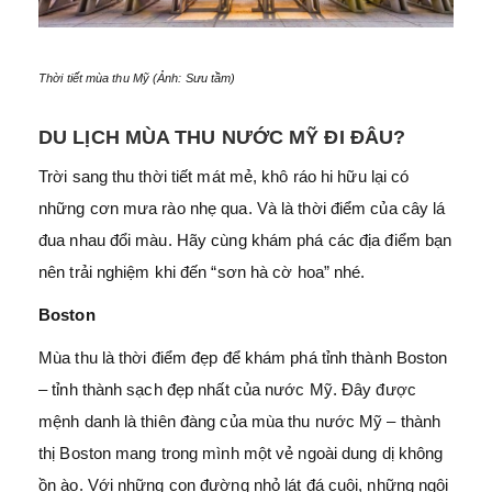
Thời tiết mùa thu Mỹ (Ảnh: Sưu tầm)
DU LỊCH MÙA THU NƯỚC MỸ ĐI ĐÂU?
Trời sang thu thời tiết mát mẻ, khô ráo hi hữu lại có
những cơn mưa rào nhẹ qua. Và là thời điểm của cây lá
đua nhau đổi màu. Hãy cùng khám phá các địa điểm bạn
nên trải nghiệm khi đến “sơn hà cờ hoa” nhé.
Boston
Mùa thu là thời điểm đẹp để khám phá tỉnh thành Boston
– tỉnh thành sạch đẹp nhất của nước Mỹ. Đây được
mệnh danh là thiên đàng của mùa thu nước Mỹ – thành
thị Boston mang trong mình một vẻ ngoài dung dị không
ồn ào. Với những con đường nhỏ lát đá cuội, những ngôi