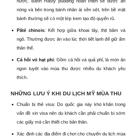
nước. Bánh Hasty pudding hoàn thiện sẽ được ăn
nóng và bên trong bánh nhân ái sền sệt, trên bề mặt
bánh thường sẽ có một lớp kem tạo độ quyến rũ.
Pâté chinois
: Kết hợp giữa khoai tây, thịt băm và
ngô. Thường được ăn vào lúc thời tiết lạnh để giữ ấm
thân thể.
Cá hồi vỏ hạt phỉ
: Gồm cá hồi và quả phỉ, là món ăn
ngon tuyệt vào mùa thu được nhiều du khách yêu
thích.
NHỮNG LƯU Ý KHI DU LỊCH MỸ MÙA THU
Chuẩn bị thẻ visa: Do quốc gia này khó khăn trong
vấn đề xin visa nên du khách cần phải chuẩn bị sớm
các giấy má cần thiết cho bản thân.
Xác định các địa điểm đi chơi cho chuyến du lịch mùa