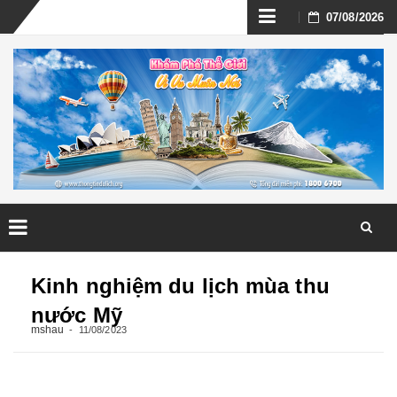
Skip
07/08/2026
to
content
Skip
to
Kinh nghiệm du lịch mùa thu
content
nước Mỹ
mshau
11/08/2023