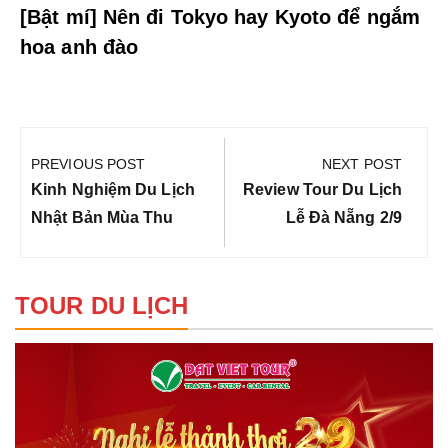
[Bật mí] Nên đi Tokyo hay Kyoto để ngắm
hoa anh đào
Điều
hướng
PREVIOUS POST
NEXT POST
bài
Previous
Next
Kinh Nghiệm Du Lịch
Review Tour Du Lịch
viết
Post:
Post:
Nhật Bản Mùa Thu
Lễ Đà Nẵng 2/9
TOUR DU LỊCH