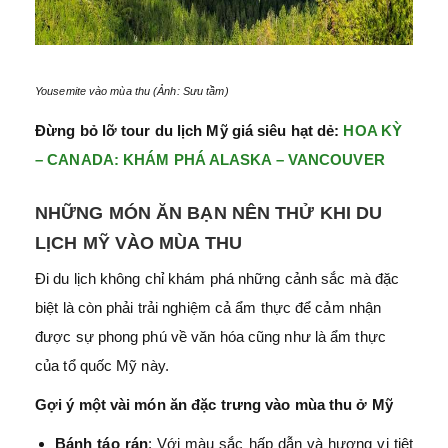
Yousemite vào mùa thu (Ảnh: Sưu tầm)
Đừng bỏ lỡ tour du lịch Mỹ giá siêu hạt dẻ:
HOA KỲ
– CANADA: KHÁM PHÁ ALASKA – VANCOUVER
NHỮNG MÓN ĂN BẠN NÊN THỬ KHI DU
LỊCH MỸ VÀO MÙA THU
Đi du lịch không chỉ khám phá những cảnh sắc mà đặc
biệt là còn phải trải nghiệm cả ẩm thực để cảm nhận
được sự phong phú về văn hóa cũng như là ẩm thực
của tổ quốc Mỹ này.
Gợi ý một vài món ăn đặc trưng vào mùa thu ở Mỹ
Bánh táo rán
: Với màu sắc hấp dẫn và hương vị tiệt