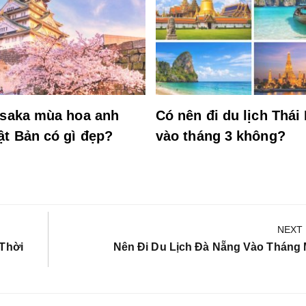
Osaka mùa hoa anh
Có nên đi du lịch Thái
ật Bản có gì đẹp?
vào tháng 3 không?
NEXT
Next
 Thời
Nên Đi Du Lịch Đà Nẵng Vào Tháng
Post: