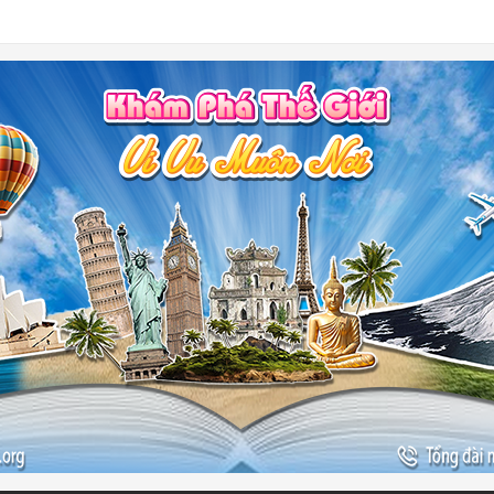
-
ào đẹp