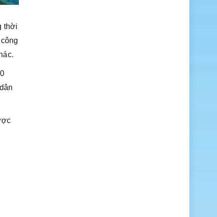
 thời
 công
hác.
10
 dân
được