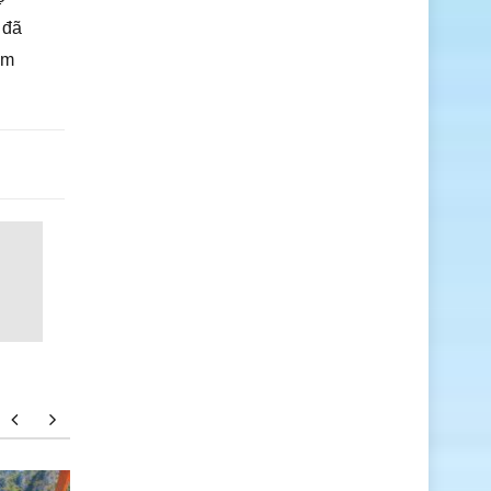
 đã
ăm