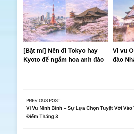
 có
[Bật mí] Nên đi Tokyo hay
Vi vu 
Kyoto để ngắm hoa anh đào
đào Nh
Điều
hướng
PREVIOUS POST
bài
Previous
Vi Vu Ninh Bình – Sự Lựa Chọn Tuyệt Vời Vào
viết
Post:
Điểm Tháng 3