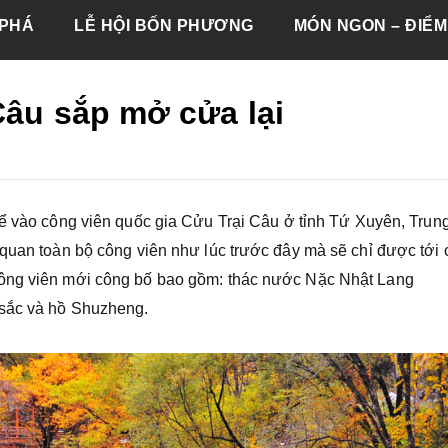
PHÁ
LỄ HỘI BỐN PHƯƠNG
MÓN NGON – ĐIỂM
Câu sắp mở cửa lại
 thể vào công viên quốc gia Cửu Trại Câu ở tỉnh Tứ Xuyên, Trun
 quan toàn bộ công viên như lúc trước đây mà sẽ chỉ được tới 
công viên mới công bố bao gồm: thác nước Nặc Nhật Lang
 sắc và hồ Shuzheng.