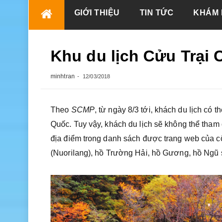
Skip
GIỚI THIỆU
TIN TỨC
KHÁM 
to
content
Khu du lịch Cửu Trại 
minhtran
12/03/2018
Theo
SCMP
, từ ngày 8/3 tới, khách du lịch có
Quốc. Tuy vậy, khách du lịch sẽ không thể tham
địa điểm trong danh sách được trang web của 
(Nuorilang), hồ Trường Hải, hồ Gương, hồ Ngũ