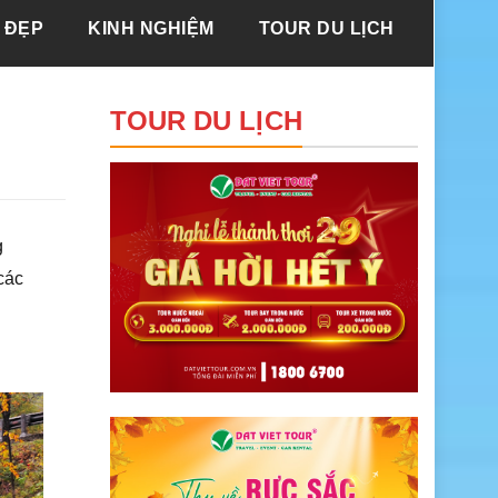
 ĐẸP
KINH NGHIỆM
TOUR DU LỊCH
TOUR DU LỊCH
g
các