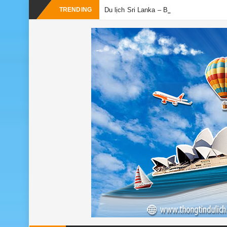
TRENDING
Du lịch Sri Lanka – Bật mí nên đi mùa n