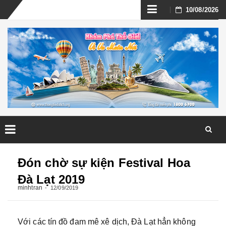
Skip
10/08/2026
to
content
Skip
to
Đón chờ sự kiện Festival Hoa
content
Đà Lạt 2019
minhtran
12/09/2019
Với các tín đồ đam mê xê dịch, Đà Lạt hẳn không