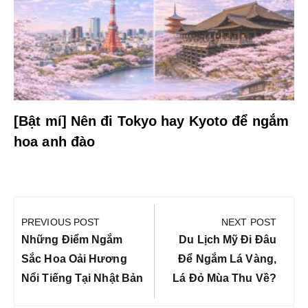
[Bật mí] Nên đi Tokyo hay Kyoto để ngắm
hoa anh đào
Điều
hướng
PREVIOUS POST
NEXT POST
bài
Previous
Next
Những Điểm Ngắm
Du Lịch Mỹ Đi Đâu
viết
Post:
Post:
Sắc Hoa Oải Hương
Để Ngắm Lá Vàng,
Nổi Tiếng Tại Nhật Bản
Lá Đỏ Mùa Thu Về?