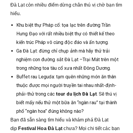
Đà Lạt còn nhiều điểm dừng chân thú vị chờ bạn tìm
hiểu.
Khu biệt thự Pháp cổ: tọa lạc trên đường Trần
Hưng Đạo với rất nhiều biệt thự có thiết kế theo
kiến trúc Pháp vô cùng độc đáo và ấn tượng.
Ga Đà Lạt: đừng chỉ chụp ảnh mà hãy thử trải
nghiệm con đường sắt Đà Lạt –Trại Mát trên một
trong những toa tàu cổ xưa nhất Đông Dương.
Buffet rau Leguda: tạm quên những món ăn thân
thuộc được mọi người truyền tai nhau nhất-định-
phải-thử trong các
tour du lịch Đà Lạt
. Sẽ thú vị
biết mấy nếu thử một bữa ăn “ngàn rau” tại thành
phố “ngàn hoa” đúng không nào?
Bạn đã sẵn sàng tìm hiểu và khám phá Đà Lạt
dịp
Festival Hoa Đà Lạt
chưa? Mọi chi tiết các bạn