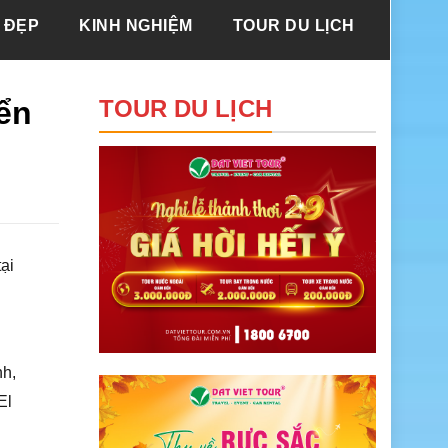
 ĐẸP
KINH NGHIỆM
TOUR DU LỊCH
ển
TOUR DU LỊCH
ại
nh,
El