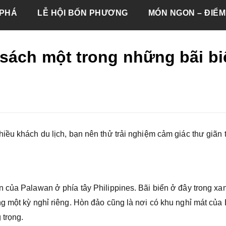
PHÁ
LỄ HỘI BỐN PHƯƠNG
MÓN NGON – ĐIỂM
 sách một trong những bãi bi
ều khách du lịch, bạn nên thử trải nghiệm cảm giác thư giãn t
 của Palawan ở phía tây Philippines. Bãi biển ở đây trong xa
g một kỳ nghỉ riêng. Hòn đảo cũng là nơi có khu nghỉ mát của 
 trọng.