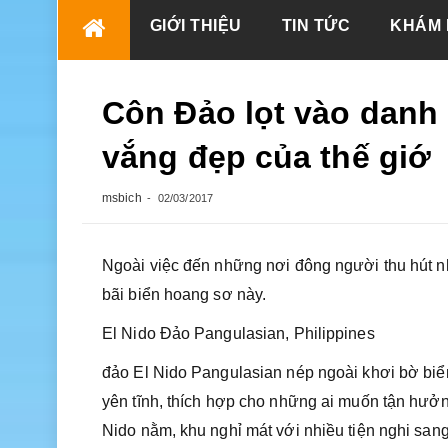
Skip
GIỚI THIỆU
TIN TỨC
KHÁM 
to
content
Côn Đảo lọt vào danh
vắng đẹp của thế giớ
msbich
02/03/2017
Ngoài việc đến những nơi đông người thu hút nhi
bãi biển hoang sơ này.
El Nido Đảo Pangulasian, Philippines
đảo El Nido Pangulasian nép ngoài khơi bờ biển
yên tĩnh, thích hợp cho những ai muốn tận hưởn
Nido nằm, khu nghỉ mát với nhiều tiện nghi sang