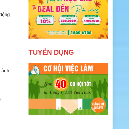
 động
TUYỂN DỤNG
p ảnh.
m