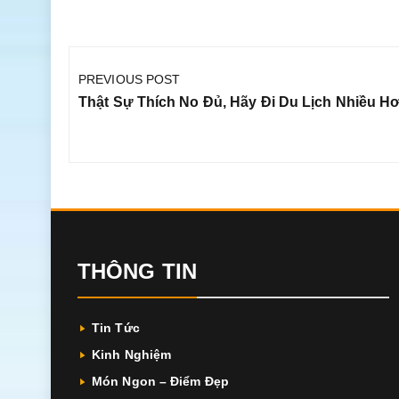
Điều
hướng
PREVIOUS POST
bài
Previous
Thật Sự Thích No Đủ, Hãy Đi Du Lịch Nhiều H
viết
Post:
THÔNG TIN
Tin Tức
Kinh Nghiệm
Món Ngon – Điểm Đẹp