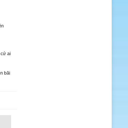
ện
 cứ ai
n bãi