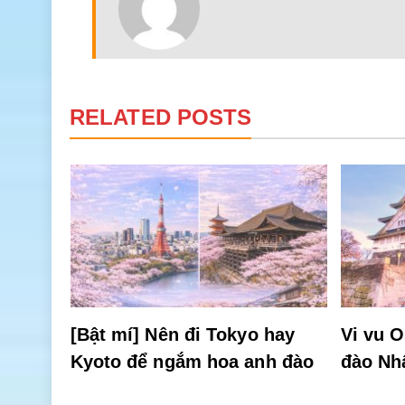
RELATED POSTS
 có
[Bật mí] Nên đi Tokyo hay
Vi vu 
Kyoto để ngắm hoa anh đào
đào Nh