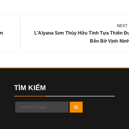
NEXT
Next
ơn
L’Alyana Sơn Thủy Hữu Tình Tựa Thiên 
Post:
Bên Bờ Vịnh Nin
TÌM KIẾM
Search
Search
for: