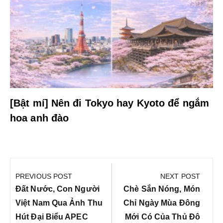
[Bật mí] Nên đi Tokyo hay Kyoto để ngắm
hoa anh đào
Điều
hướng
PREVIOUS POST
NEXT POST
bài
Previous
Next
Đất Nước, Con Người
Chè Sắn Nóng, Món
viết
Post:
Post:
Việt Nam Qua Ảnh Thu
Chỉ Ngày Mùa Đông
Hút Đại Biểu APEC
Mới Có Của Thủ Đô