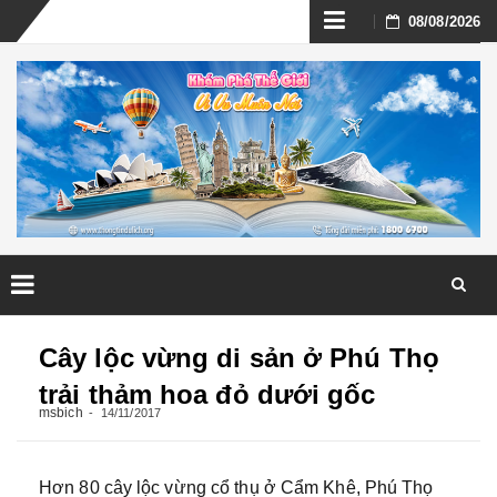
Skip
08/08/2026
to
content
Skip
to
Cây lộc vừng di sản ở Phú Thọ
content
trải thảm hoa đỏ dưới gốc
msbich
14/11/2017
Hơn 80 cây lộc vừng cổ thụ ở Cẩm Khê, Phú Thọ