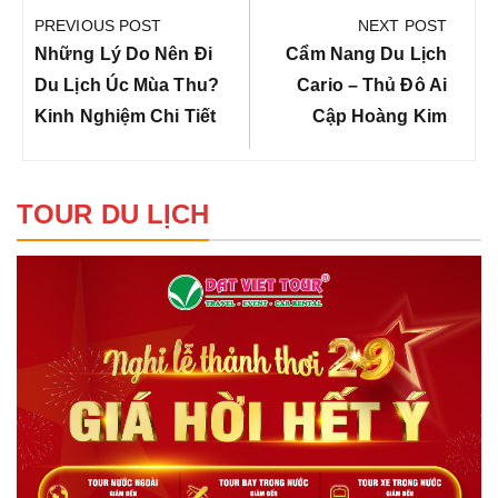
hướng
PREVIOUS POST
NEXT POST
bài
Previous
Next
Những Lý Do Nên Đi
Cẩm Nang Du Lịch
viết
Post:
Post:
Du Lịch Úc Mùa Thu?
Cario – Thủ Đô Ai
Kinh Nghiệm Chi Tiết
Cập Hoàng Kim
TOUR DU LỊCH