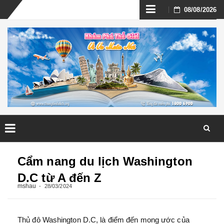
Skip
08/08/2026
to
content
Skip
to
Cẩm nang du lịch Washington
content
D.C từ A đến Z
mshau
28/03/2024
Thủ đô Washington D.C, là điểm đến mong ước của