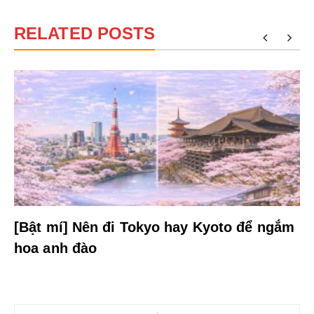
RELATED POSTS
[Bật mí] Nên đi Tokyo hay Kyoto để ngắm
hoa anh đào
Điều