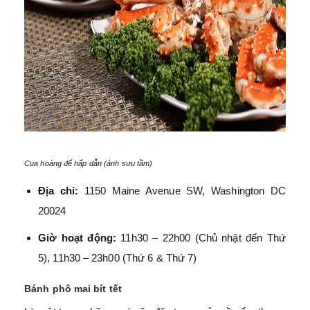
Cua hoàng đế hấp dẫn (ảnh sưu tầm)
Địa chỉ:
1150 Maine Avenue SW, Washington DC
20024
Giờ hoạt động:
11h30 – 22h00 (Chủ nhật đến Thứ
5), 11h30 – 23h00 (Thứ 6 & Thứ 7)
Bánh phô mai bít tết