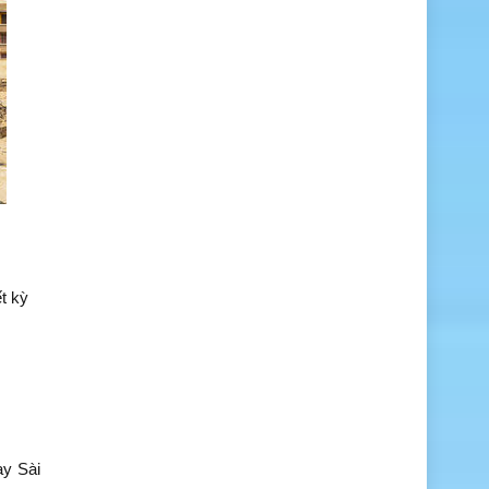
t kỳ
ay Sài