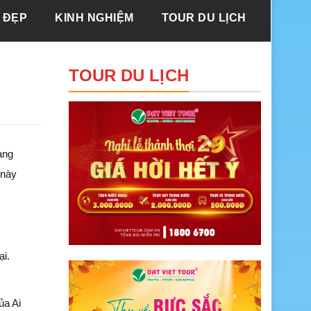
 ĐẸP
KINH NGHIỆM
TOUR DU LỊCH
m
TOUR DU LỊCH
ang
 này
ại.
ủa Ai