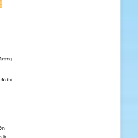
 đương
đô thị
lớn
 là