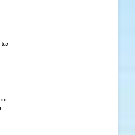
 tạo
ược
ch