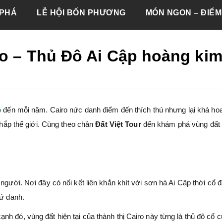
PHÁ
LỄ HỘI BỐN PHƯƠNG
MÓN NGON – ĐIỂM
io – Thủ Đô Ai Cập hoàng ki
p
đến mỗi năm. Cairo nức danh điểm đến thích thú nhưng lại khá ho
khắp thế giới. Cùng theo chân
Đất Việt Tour
đến khám phá vùng đất
người. Nơi đây có nối kết liên khắn khít với sơn hà Ai Cập thời cổ đ
rứ danh.
h đó, vùng đất hiện tại của thành thị Cairo này từng là thủ đô cổ c