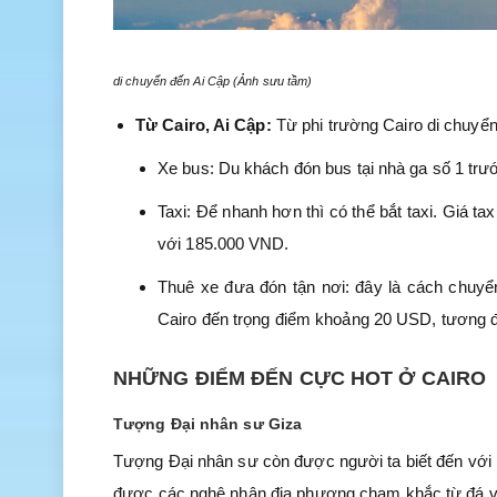
di chuyển đến Ai Cập (Ảnh sưu tầm)
Từ Cairo, Ai Cập:
Từ phi trường Cairo di chuyển
Xe bus: Du khách đón bus tại nhà ga số 1 trư
Taxi: Để nhanh hơn thì có thể bắt taxi. Giá 
với 185.000 VND.
Thuê xe đưa đón tận nơi: đây là cách chuyển 
Cairo đến trọng điểm khoảng 20 USD, tương
NHỮNG ĐIỂM ĐẾN CỰC HOT Ở CAIRO
Tượng Đại nhân sư Giza
Tượng Đại nhân sư còn được người ta biết đến với 
được các nghệ nhân địa phương chạm khắc từ đá vô