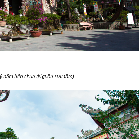
ý nằm bên chùa (Nguồn sưu tầm)