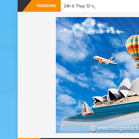
-
TRENDING
24h ở Thụy Sĩ nên đi đâu, chơi gì?