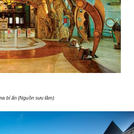
a bí ẩn (Nguồn sưu tầm)