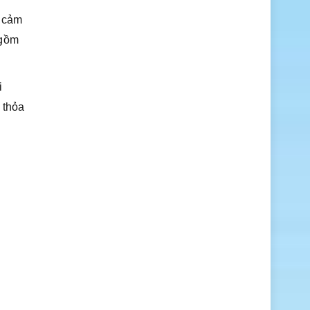
i cảm
 gồm
i
 thỏa