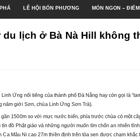
PHÁ
LỄ HỘI BỐN PHƯƠNG
MÓN NGON – ĐIỂM
 du lịch ở Bà Nà Hill không t
 Linh Ứng nổi tiếng của thành phố Đà Nẵng hay còn gọi là “ta
ng năm giới Sơn, chùa Linh Ứng Sơn Trà).
ao gần 1500m so với mực nước biển, phía trước chùa có một câ
u tín đồ Phật giáo và những người muốn tìm chốn an nhiên tĩnh
Ca Mâu Ni cao 27m thiền định trên tòa sen được chạm khắc 