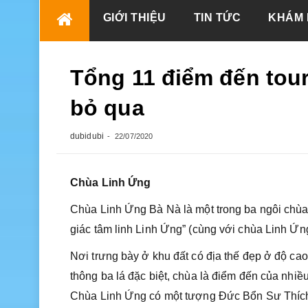
Skip
GIỚI THIỆU
TIN TỨC
KHÁM 
to
content
Tổng 11 điểm đến tour
bỏ qua
dubidubi
22/07/2020
Chùa Linh Ứng
Chùa Linh Ứng Bà Nà là một trong ba ngôi chùa
giác tâm linh Linh Ứng” (cùng với chùa Linh Ứ
Nơi trưng bày ở khu đất có địa thế đẹp ở độ c
thông ba lá đặc biệt, chùa là điểm đến của nhiề
Chùa Linh Ứng có một tượng Đức Bổn Sư Thích 