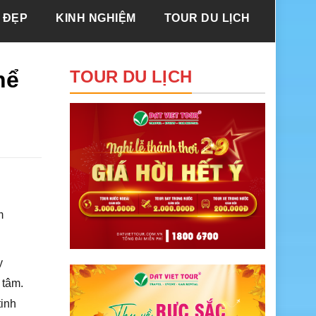
 ĐẸP
KINH NGHIỆM
TOUR DU LỊCH
hể
TOUR DU LỊCH
m
y
 tâm.
tinh