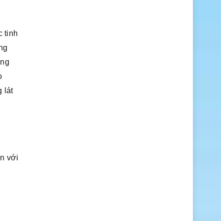
 tinh
ng
ưng
o
 lát
i
n với