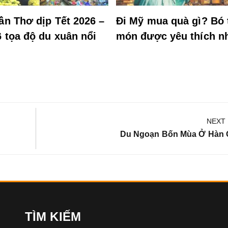
ần Thơ dịp Tết 2026 –
Đi Mỹ mua quà gì? Bó 
6 tọa độ du xuân nổi
món được yêu thích n
NEXT
Next
Du Ngoạn Bốn Mùa Ở Hàn
Post:
TÌM KIẾM