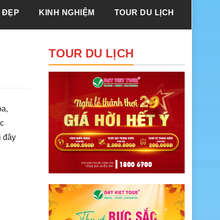
 ĐẸP
KINH NGHIỆM
TOUR DU LỊCH
TOUR DU LỊCH
oa,
ợc
i đây