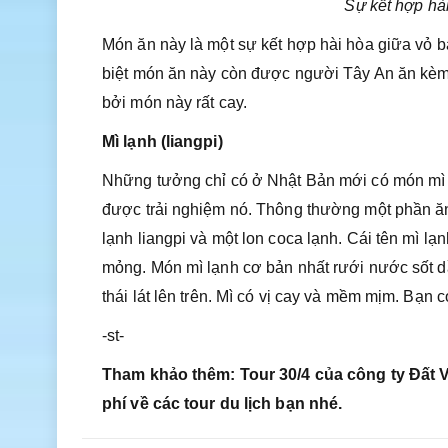
Sự kết hợp hà
Món ăn này là một sự kết hợp hài hòa giữa vỏ b
biệt món ăn này còn được người Tây An ăn kèm 
bởi món này rất cay.
Mì lạnh (liangpi)
Những tưởng chỉ có ở Nhật Bản mới có món mì 
được trải nghiệm nó. Thông thường một phần ăn
lạnh liangpi và một lon coca lạnh. Cái tên mì lạ
mỏng. Món mì lạnh cơ bản nhất rưới nước sốt dầu 
thái lát lên trên. Mì có vị cay và mềm mịm. Bạn 
-st-
Tham khảo thêm: Tour 30/4 của công ty Đất Vi
phí về các tour du lịch bạn nhé.