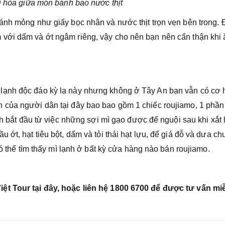
i hòa giữa món bánh bao nước thịt
ánh mỏng như giấy bọc nhân và nước thịt trọn vẹn bên trong. 
với dấm và ớt ngâm riêng, vậy cho nên bạn nên cẩn thận khi 
lạnh độc đáo kỳ lạ này nhưng không ở Tây An bạn vẫn có cơ 
 của người dân tại đây bao bao gồm 1 chiếc roujiamo, 1 phần
nh bắt đầu từ việc những sợi mì gạo được để nguội sau khi xắt 
ớt, hạt tiêu bột, dấm và tỏi thái hạt lựu, để giá đỗ và dưa ch
có thể tìm thấy mì lạnh ở bất kỳ cửa hàng nào bán roujiamo.
ệt Tour tại đây, hoặc liên hệ 1800 6700 để được tư vấn mi