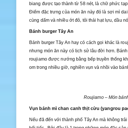
biang được tạo thành từ 58 nét, là chữ phức tạp
Điểm đặc trưng của món ăn này đó là sợi mì da
cùng dấm và nhiều ớt đỏ, tỏi thái hạt lựu, dầu 
Bánh burger Tây An
Bánh burger Tây An hay có cách gọi khác là rou
nhưng món ăn này có lịch sử lâu đời hơn. Bánh 
roujiamo được nướng bằng bếp truyền thống kh
om trong nhiều giờ, nghiền vụn và nhồi vào bán
Roujiamo – Món bánh
Vụn bánh mì chan canh thịt cừu (yangrou p
Nếu đã đến với thành phố Tây An mà không trải
hối tiếc . Bởi đây là 1 trong những món đặc sản 