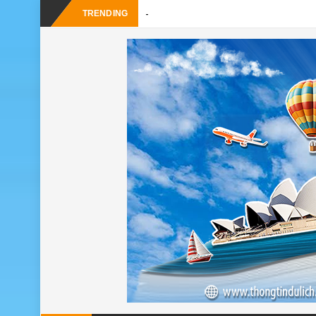
_
TRENDING
Gợi ý – Tháng