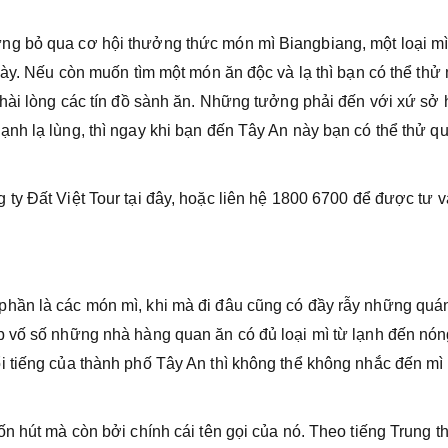
ng bỏ qua cơ hội thưởng thức món mì Biangbiang, một loại mì
này. Nếu còn muốn tìm một món ăn độc và lạ thì bạn có thể thử
 hài lòng các tín đồ sành ăn. Những tưởng phải đến với xứ sở
nh lạ lùng, thì ngay khi bạn đến Tây An này bạn có thể thử q
 ty Đất Việt Tour tại đây, hoặc liên hệ 1800 6700 để được tư 
hần là các món mì, khi mà đi đâu cũng có đầy rẫy những quán
 vố số những nhà hàng quan ăn có đủ loại mì từ lạnh đến nón
 tiếng của thành phố Tây An thì không thể không nhắc đến mì
n hút mà còn bởi chính cái tên gọi của nó. Theo tiếng Trung t