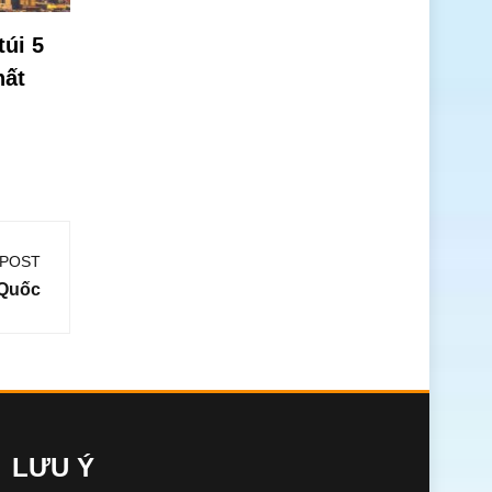
túi 5
hất
 POST
 Quốc
LƯU Ý