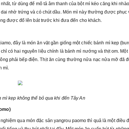
 nhất, từ dùng để mô tả âm thanh của bột mì kéo căng khi nhào
i dai nhờ trứng và có chút dầu. Món mì này thường được phục 
nóng được đổ lên bát trước khi đưa đến cho khách.
jiamo, đây là món ăn vặt gần giống một chiếc bánh mì kẹp (bur
chỉ có hai nguyên liệu chính là bánh mì nướng và thịt om. Một
ông phải bếp điện. Thịt ăn cùng thường nửa nạc nửa mỡ đã 
h mì.
 mì kẹp không thể bỏ qua khi đến Tây An
aomo)
 nghiệm qua món đặc sản yangrou paomo thì quả là một điều 
nổi tiếng và thu hút nhất tại đây. Một món ăn cuốn hút từ nhữn