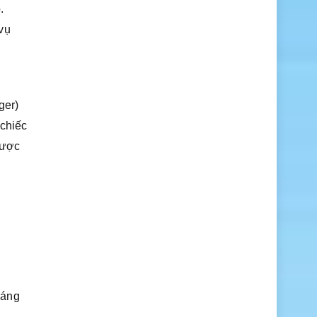
.
vụ
ger)
 chiếc
được
đáng
g