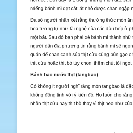
miếng bánh mì dẹt cắt lát nhỏ được chan ngập n
Đa số người nhận xét rằng thưởng thức món ăn 
hoa tương tự như tài nghệ của các đầu bếp ở ph
một bát. Sau đó bạn phải xé bánh mì thành nhữ
người dân địa phương tin rằng bánh mì sẽ ngon 
quán để chan canh súp thịt cừu cùng bún gạo ch
thịt cừu hoặc thịt bò tùy chọn, thêm chút tỏi ngọ
Bánh bao nước thịt (tangbao)
Có không ít người nghĩ rằng món tangbao là đặ
không đồng tình với ý kiến đó. Họ luôn cho rằ
nhân thịt cừu hay thịt bò thay vì thịt heo như c