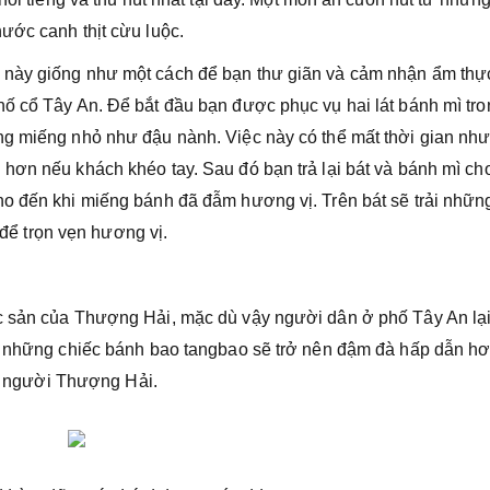
ước canh thịt cừu luộc.
này giống như một cách để bạn thư giãn và cảm nhận ẩm thực
ố cổ Tây An. Để bắt đầu bạn được phục vụ hai lát bánh mì tro
ng miếng nhỏ như đậu nành. Việc này có thể mất thời gian nh
hơn nếu khách khéo tay. Sau đó bạn trả lại bát và bánh mì ch
o đến khi miếng bánh đã đẫm hương vị. Trên bát sẽ trải những
t để trọn vẹn hương vị.
c sản của Thượng Hải, mặc dù vậy người dân ở phố Tây An lạ
ng những chiếc bánh bao tangbao sẽ trở nên đậm đà hấp dẫn hơ
ủa người Thượng Hải.