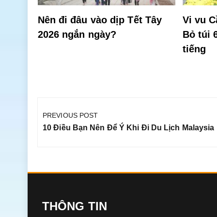
Nên đi đâu vào dịp Tết Tây
Vi vu C
2026 ngắn ngày?
Bỏ túi 
tiếng
Điều
hướng
PREVIOUS POST
bài
Previous
10 Điều Bạn Nên Để Ý Khi Đi Du Lịch Malaysia
viết
Post:
THÔNG TIN