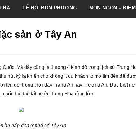
PHÁ
LỄ HỘI BỐN PHƯƠNG
MÓN NGON – ĐIỂM
ặc sản ở Tây An
g Quốc. Và đây cũng là 1 trong 4 kinh đô trong lịch sử Trung H
 thu hút kỳ lạ khiến cho không ít du khách tò mò tìm đến để đư
i tên gọi trong thời đấy Tràng An hay Trường An. Đặc biệt nơ
 cuốn hút tại đất nước Trung Hoa rộng lớn.
ón ăn hấp dẫn ở phố cổ Tây An