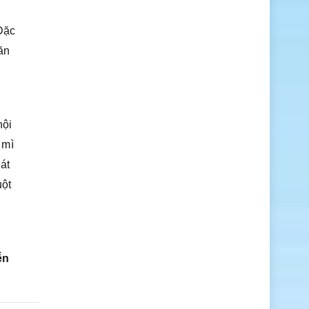
Đặc
ăn
hội
 mì
lát
uột
ễn