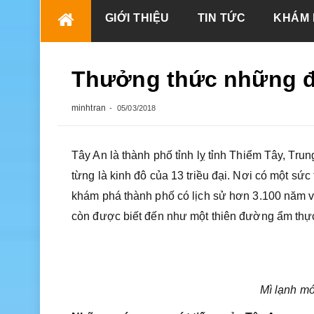
Skip
GIỚI THIỆU
TIN TỨC
KHÁM 
to
content
Thưởng thức những đ
minhtran
05/03/2018
Tây An là thành phố tỉnh lỵ tỉnh Thiểm Tây, Trun
từng là kinh đô của 13 triều đại. Nơi có một sức
khám phá thành phố có lịch sử hơn 3.100 năm vớ
còn được biết đến như một thiên đường ẩm thực
Mì lạnh m