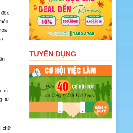
 độc
 món
 hoa
ua
TUYỂN DỤNG
vấn
 mì.
g, từ
hì chữ