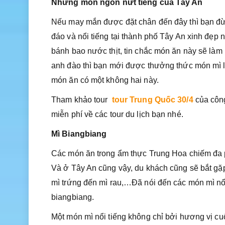
Những món ngon nứt tiếng của Tây An
Nếu may mắn được đặt chân đến đây thì bạn đừ
đáo và nổi tiếng tại thành phố Tây An xinh đẹp 
bánh bao nước thịt, tin chắc món ăn này sẽ làm
anh đào thì bạn mới được thưởng thức món mì lạ
món ăn có một không hai này.
Tham khảo tour
tour Trung Quốc 30/4
của công
miễn phí về các tour du lịch bạn nhé.
Mì Biangbiang
Các món ăn trong ẩm thực Trung Hoa chiếm đa p
Và ở Tây An cũng vậy, du khách cũng sẽ bắt gặp
mì trứng đến mì rau,…Đã nói đến các món mì nổi
biangbiang.
Một món mì nổi tiếng không chỉ bởi hương vị cuố