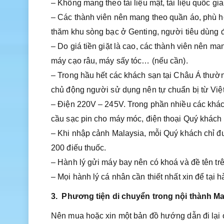
– Không mang theo tài liệu mật, tài liệu quốc gi
– Các thành viên nên mang theo quần áo, phù hợ
thăm khu sòng bạc ở Genting, người tiêu dùng đ
– Do giá tiền giặt là cao, các thành viên nên m
máy cạo râu, máy sấy tóc… (nếu cần).
– Trong hầu hết các khách sạn tại Châu Á thườn
chủ động người sử dụng nên tự chuẩn bị từ Việ
– Điện 220V – 245V. Trong phần nhiều các khác
cầu sạc pin cho máy móc, điện thoại Quý khách
– Khi nhập cảnh Malaysia, mỗi Quý khách chỉ đư
200 điếu thuốc.
– Hành lý gửi máy bay nên có khoá và đề tên trê
– Mọi hành lý cá nhân cần thiết nhất xin để tại h
3.
Phương tiện di chuyển trong nội thành Ma
Nên mua hoặc xin một bản đồ hướng dẫn đi lại 