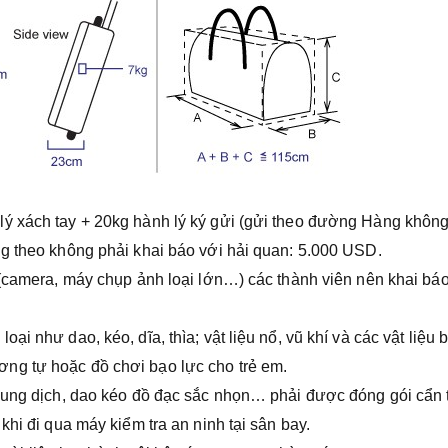
ý xách tay + 20kg hành lý ký gửi (gửi theo đường Hàng không
g theo không phải khai báo với hải quan: 5.000 USD.
 (camera, máy chụp ảnh loại lớn…) các thành viên nên khai báo
i như dao, kéo, dĩa, thìa; vật liệu nổ, vũ khí và các vật liệu b
ng tự hoặc đồ chơi bạo lực cho trẻ em.
 dung dịch, dao kéo đồ đạc sắc nhọn… phải được đóng gói cẩn 
khi đi qua máy kiểm tra an ninh tại sân bay.