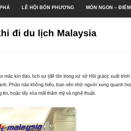
PHÁ
LỄ HỘI BỐN PHƯƠNG
MÓN NGON – ĐIỂM
hi đi du lịch Malaysia
 mặc kín đáo, lịch sự (để tôn trọng xứ sở Hồi giáo); xuất trình
p cảnh. Phần nào không hiểu, bạn nên nhờ người xung quanh ho
g tin, hoặc tẩy xóa mất thẩm mỹ và nghệ thuật.