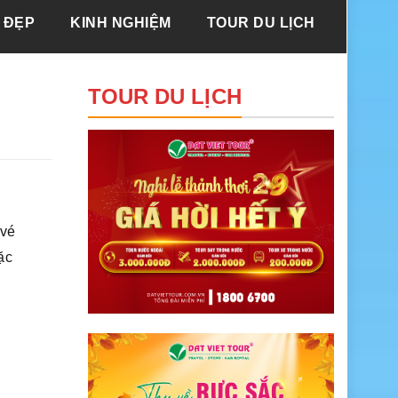
 ĐẸP
KINH NGHIỆM
TOUR DU LỊCH
TOUR DU LỊCH
 vé
ặc