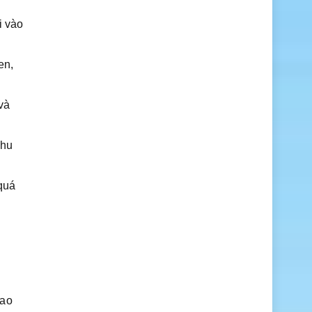
i vào
en,
và
nhu
quá
iao