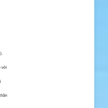
).
 với
ị
thận