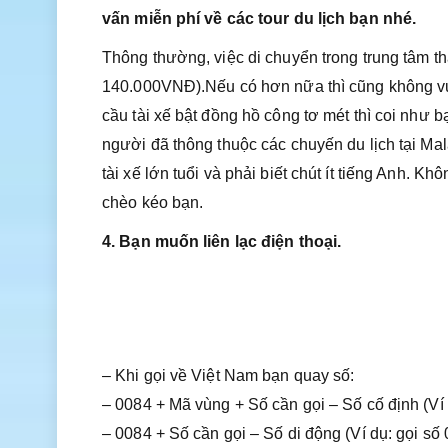
vấn miễn phí về các tour du lịch bạn nhé.
Thông thường, việc di chuyển trong trung tâm t
140.000VNĐ).Nếu có hơn nữa thì cũng không vư
cầu tài xế bật đồng hồ công tơ mét thì coi như bạ
người đã thông thuộc các chuyến du lịch tại Ma
tài xế lớn tuổi và phải biết chút ít tiếng Anh. K
chèo kéo bạn.
4. Bạn muốn liên lạc điện thoại.
– Khi gọi về Việt Nam bạn quay số:
– 0084 + Mã vùng + Số cần gọi – Số cố định (V
– 0084 + Số cần gọi – Số di động (Ví dụ: gọi s