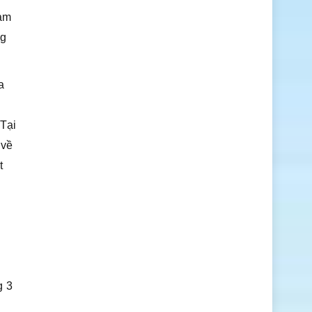
rạm
ng
a
 Tại
 về
t
g 3