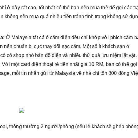
hí ở đây rất cao, tốt nhất có thể bạn nên mua thẻ để gọi các t
ạn không nên mua quá nhiều tiền tránh tình trạng không sử dụ
a:
Ở Malaysia tất cả ổ cắm điện đều chỉ khớp với phích cắm b
ạn nên chuẩn bị cục thay đổi sạc cắm. Một số ít khách sạn ở
ó có shop nhỏ bán đồ điện và nhiều thứ quà lưu niệm lặt vặt.
 Với một card điện thoại rẻ tiền nhất giá 10 RM, bạn có thể gọi
ge, mỗi tin nhắn gửi từ Malaysia về nhà chỉ tốn 800 đồng Việ
goại, thông thường 2 người/phòng (nếu lẻ khách sẽ ghép phòn