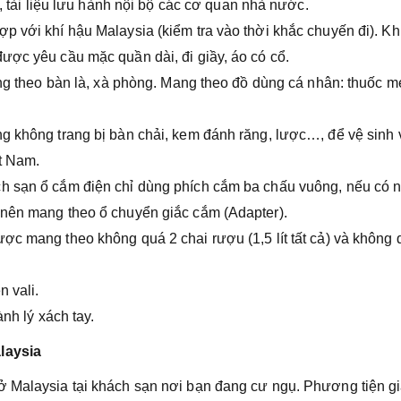
a, tài liệu lưu hành nội bộ các cơ quan nhà nước.
p với khí hậu Malaysia (kiểm tra vào thời khắc chuyến đi). Kh
ược yêu cầu mặc quần dài, đi giầy, áo có cổ.
ang theo bàn là, xà phòng. Mang theo đồ dùng cá nhân: thuốc m
g không trang bị bàn chải, kem đánh răng, lược…, để vệ sinh 
t Nam.
h sạn ổ cắm điện chỉ dùng phích cắm ba chấu vuông, nếu có 
 nên mang theo ổ chuyển giắc cắm (Adapter).
ợc mang theo không quá 2 chai rượu (1,5 lít tất cả) và không 
n vali.
ành lý xách tay.
laysia
ở Malaysia tại khách sạn nơi bạn đang cư ngụ. Phương tiện g