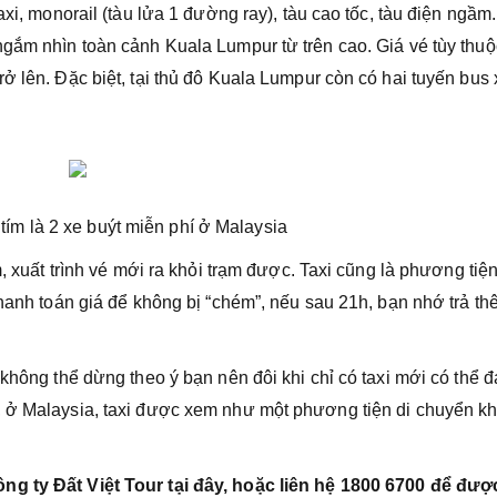
axi, monorail (tàu lửa 1 đường ray), tàu cao tốc, tàu điện ngầm
ngắm nhìn toàn cảnh Kuala Lumpur từ trên cao. Giá vé tùy thu
ở lên. Đặc biệt, tại thủ đô Kuala Lumpur còn có hai tuyến bus
tím là 2 xe buýt miễn phí ở Malaysia
, xuất trình vé mới ra khỏi trạm được. Taxi cũng là phương tiệ
thanh toán giá để không bị “chém”, nếu sau 21h, bạn nhớ trả t
 không thể dừng theo ý bạn nên đôi khi chỉ có taxi mới có thể 
, ở Malaysia, taxi được xem như một phương tiện di chuyển k
ng ty Đất Việt Tour tại đây, hoặc liên hệ 1800 6700 để đượ