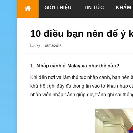
Skip
GIỚI THIỆU
TIN TỨC
KHÁM 
to
content
10 điều bạn nên để ý k
baoky
05/03/2018
1. Nhập cảnh ở Malaysia như thế nào?
Khi đến nơi và làm thủ tục nhập cảnh, bạn nên ăn
khứ hồi; ghi đầy đủ thông tin vào tờ khai nhậ
nhân viên nhập cảnh giúp đỡ, tránh ghi sai thôn