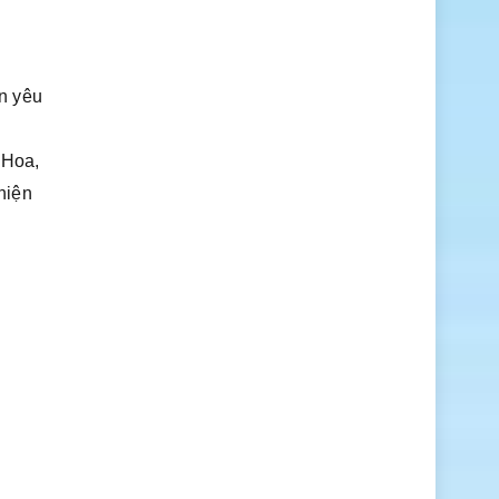
n yêu
 Hoa,
 hiện