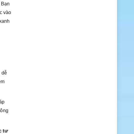
. Bạn
ộc vào
 xanh
n dễ
hêm
đáp
hông
c tư