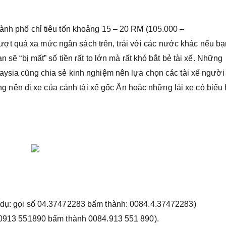
hành phố chỉ tiêu tốn khoảng 15 – 20 RM (105.000 –
ợt quá xa mức ngân sách trên, trái với các nước khác nếu bạ
n sẽ “bị mất” số tiền rất to lớn mà rất khó bắt bẻ tài xế. Những
laysia cũng chia sẻ kinh nghiệm nên lựa chọn các tài xế người
hông nên đi xe của cánh tài xế gốc Ấn hoặc những lái xe có biểu
í dụ: gọi số 04.37472283 bấm thành: 0084.4.37472283)
ố 0913 551890 bấm thành 0084.913 551 890).