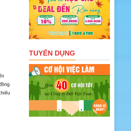
TUYỂN DỤNG
ến
 đồng
chiếu