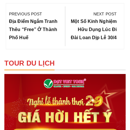
Điều
hướng
PREVIOUS POST
NEXT POST
bài
Previous
Next
Địa Điểm Ngắm Tranh
Một Số Kinh Nghiệm
viết
Post:
Post:
Thêu “free” Ở Thành
Hữu Dụng Lúc Đi
Phố Huế
Đài Loan Dịp Lễ 30/4
TOUR DU LỊCH