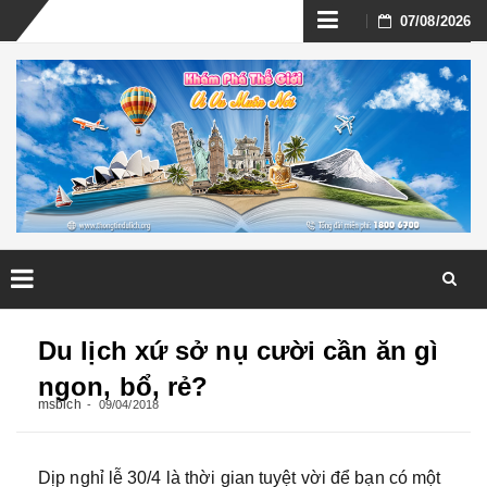
Skip
07/08/2026
to
content
Skip
to
Du lịch xứ sở nụ cười cần ăn gì
content
ngon, bổ, rẻ?
msbich
09/04/2018
Dịp nghỉ lễ 30/4 là thời gian tuyệt vời để bạn có một