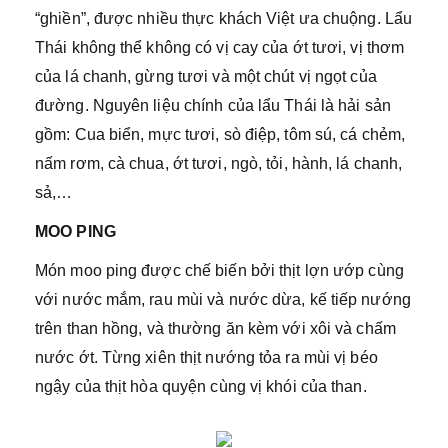
“ghiền”, được nhiều thực khách Việt ưa chuộng. Lẩu
Thái không thể không có vị cay của ớt tươi, vị thơm
của lá chanh, gừng tươi và một chút vị ngọt của
đường. Nguyên liệu chính của lẩu Thái là hải sản
gồm: Cua biển, mực tươi, sò điệp, tôm sú, cá chẻm,
nấm rơm, cà chua, ớt tươi, ngò, tỏi, hành, lá chanh,
sả,…
MOO PING
Món moo ping được chế biến bởi thịt lợn ướp cùng
với nước mắm, rau mùi và nước dừa, kế tiếp nướng
trên than hồng, và thường ăn kèm với xôi và chấm
nước ớt. Từng xiên thịt nướng tỏa ra mùi vị béo
ngậy của thịt hòa quyện cùng vị khói của than.