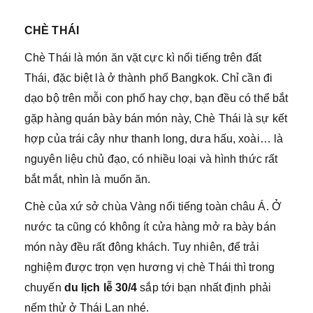
CHÈ THÁI
Chè Thái là món ăn vặt cực kì nổi tiếng trên đất
Thái, đặc biệt là ở thành phố Bangkok. Chỉ cần đi
dạo bộ trên mỗi con phố hay chợ, bạn đều có thể bắt
gặp hàng quán bày bán món này, Chè Thái là sự kết
hợp của trái cây như thanh long, dưa hấu, xoài… là
nguyên liệu chủ đạo, có nhiều loại và hình thức rất
bắt mắt, nhìn là muốn ăn.
Chè của xứ sở chùa Vàng nổi tiếng toàn châu Á. Ở
nước ta cũng có không ít cửa hàng mở ra bày bán
món này đều rất đông khách. Tuy nhiên, để trải
nghiệm được trọn vẹn hương vị chè Thái thì trong
chuyến
du lịch lễ 30/4
sắp tới bạn nhất định phải
nếm thử ở Thái Lan nhé.