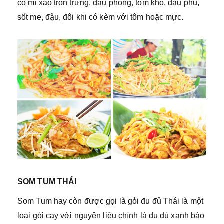
có mì xào trộn trứng, đậu phộng, tôm khô, đậu phụ,
sốt me, đậu, đôi khi có kèm với tôm hoặc mực.
SOM TUM THÁI
Som Tum hay còn được gọi là gỏi đu đủ Thái là một
loại gỏi cay với nguyên liệu chính là đu đủ xanh bào