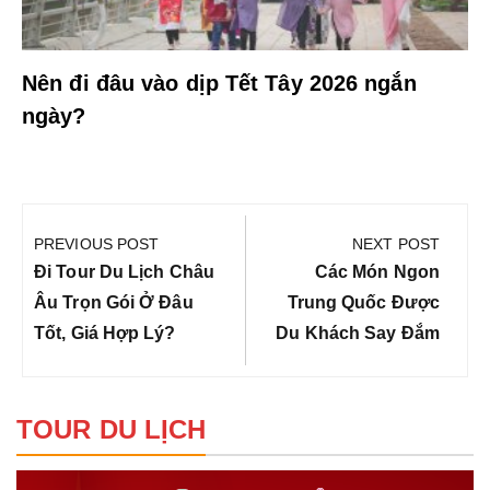
Nên đi đâu vào dịp Tết Tây 2026 ngắn
ngày?
Điều
hướng
PREVIOUS POST
NEXT POST
bài
Previous
Next
Đi Tour Du Lịch Châu
Các Món Ngon
viết
Post:
Post:
Âu Trọn Gói Ở Đâu
Trung Quốc Được
Tốt, Giá Hợp Lý?
Du Khách Say Đắm
TOUR DU LỊCH