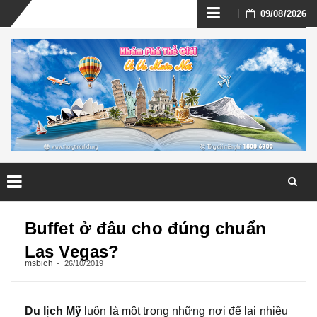
Skip
09/08/2026
to
content
Skip
to
Buffet ở đâu cho đúng chuẩn
content
Las Vegas?
msbich
26/10/2019
Du lịch Mỹ
luôn là một trong những nơi để lại nhiều