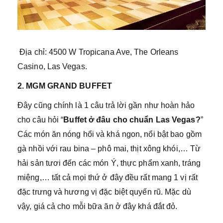
Địa chỉ: 4500 W Tropicana Ave, The Orleans
Casino, Las Vegas.
2. MGM GRAND BUFFET
Đây cũng chính là 1 câu trả lời gần như hoàn hảo
cho câu hỏi “
Buffet ở đâu cho chuẩn Las Vegas?
”
Các món ăn nóng hổi và khá ngon, nổi bật bao gồm
gà nhồi với rau bina – phô mai, thịt xông khói,… Từ
hải sản tươi đến các món Ý, thực phẩm xanh, tráng
miệng,… tất cả mọi thứ ở đây đều rất mang 1 vị rất
đặc trưng và hương vị đặc biệt quyến rũ. Mặc dù
vậy, giá cả cho mỗi bữa ăn ở đây khá đắt đỏ.