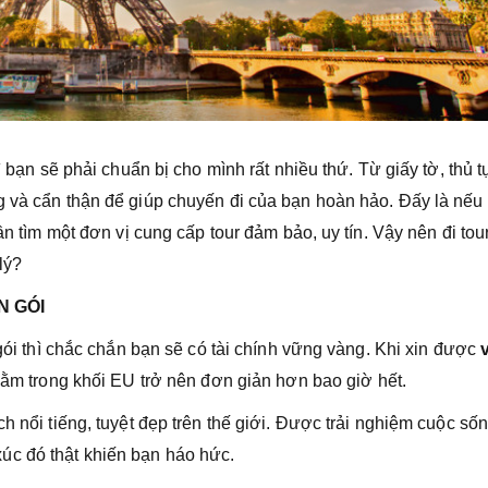
ì bạn sẽ phải chuẩn bị cho mình rất nhiều thứ. Từ giấy tờ, thủ t
g và cẩn thận để giúp chuyến đi của bạn hoàn hảo. Đấy là nếu
ần tìm một đơn vị cung cấp tour đảm bảo, uy tín. Vậy nên đi tou
lý?
N GÓI
 gói thì chắc chắn bạn sẽ có tài chính vững vàng. Khi xin được
a nằm trong khối EU trở nên đơn giản hơn bao giờ hết.
h nổi tiếng, tuyệt đẹp trên thế giới. Được trải nghiệm cuộc số
úc đó thật khiến bạn háo hức.