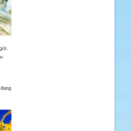
 giờ.
du
n đang