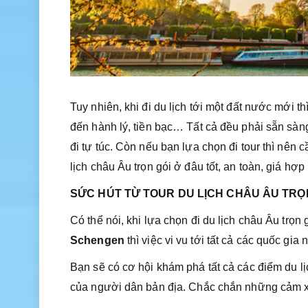
Tuy nhiên, khi đi du lịch tới một đất nước mới th
đến hành lý, tiền bạc… Tất cả đều phải sẵn sàn
đi tự túc. Còn nếu bạn lựa chọn đi tour thì nên c
lịch châu Âu trọn gói ở đâu tốt, an toàn, giá hợp 
SỨC HÚT TỪ TOUR DU LỊCH CHÂU ÂU TRỌ
Có thể nói, khi lựa chọn đi du lịch châu Âu trọn
Schengen
thì việc vi vu tới tất cả các quốc gi
Bạn sẽ có cơ hội khám phá tất cả các điểm du lịc
của người dân bản địa. Chắc chắn những cảm x