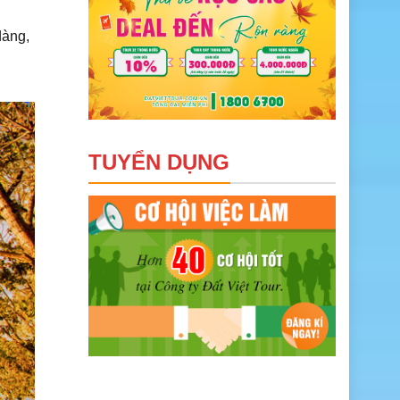
dàng,
TUYỂN DỤNG