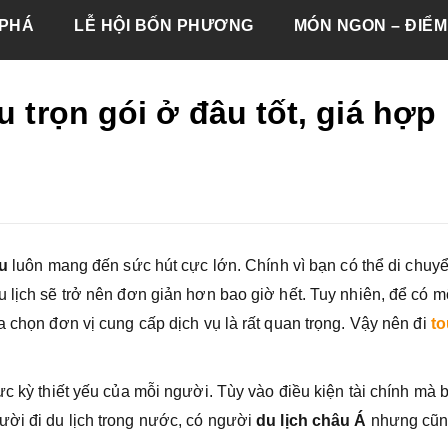
PHÁ
LỄ HỘI BỐN PHƯƠNG
MÓN NGON – ĐIỂM
u trọn gói ở đâu tốt, giá hợp
u
luôn mang đến sức hút cực lớn. Chính vì bạn có thể di chuy
 lịch sẽ trở nên đơn giản hơn bao giờ hết. Tuy nhiên, để có m
a chọn đơn vị cung cấp dịch vụ là rất quan trọng. Vậy nên đi
to
ực kỳ thiết yếu của mỗi người. Tùy vào điều kiện tài chính mà 
ười đi du lịch trong nước, có người
du lịch châu Á
nhưng cũng