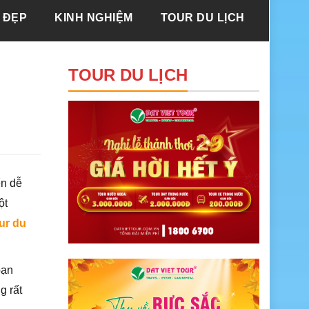
 ĐẸP
KINH NGHIỆM
TOUR DU LỊCH
TOUR DU LỊCH
ển dễ
ột
ur du
bạn
 rất