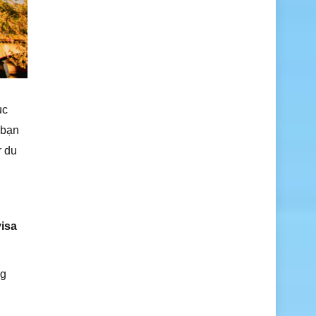
ục
 bạn
r du
visa
ng