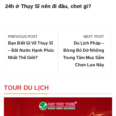
24h ở Thụy Sĩ nên đi đâu, chơi gì?
Điều
hướng
PREVIOUS POST
NEXT POST
bài
Previous
Next
Bạn Biết Gì Về Thụy Sĩ
Du Lịch Pháp –
viết
Post:
Post:
– Đất Nước Hạnh Phúc
Đừng Bỏ Dở Những
Nhất Thế Giới?
Trung Tâm Mua Sắm
Chọn Lựa Này
TOUR DU LỊCH