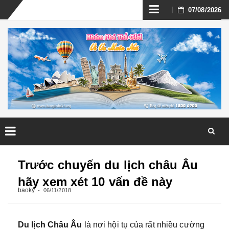
Skip
07/08/2026
to
content
Skip
to
Trước chuyến du lịch châu Âu
content
hãy xem xét 10 vấn đề này
baoky
06/11/2018
Du lịch Châu Âu
là nơi hội tụ của rất nhiều cường