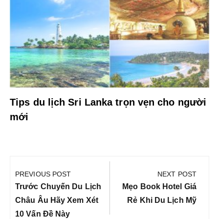
Tips du lịch Sri Lanka trọn vẹn cho người
mới
Điều
hướng
PREVIOUS POST
NEXT POST
bài
Previous
Next
Trước Chuyến Du Lịch
Mẹo Book Hotel Giá
viết
Post:
Post:
Châu Âu Hãy Xem Xét
Rẻ Khi Du Lịch Mỹ
10 Vấn Đề Này