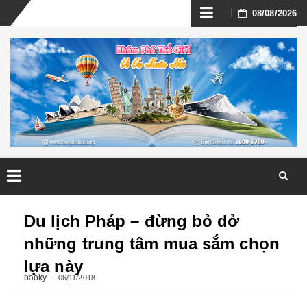
Skip
08/08/2026
to
content
Skip
to
Du lịch Pháp – đừng bỏ dở
content
những trung tâm mua sắm chọn
lựa này
baoky
06/11/2018