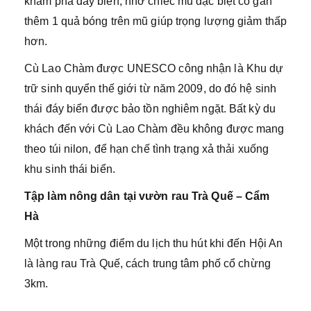
khám phá đáy biển, nhờ chiếc mũ đặc biệt có gắn
thêm 1 quả bóng trên mũ giúp trọng lượng giảm thấp
hơn.
Cù Lao Chàm được UNESCO công nhận là Khu dự
trữ sinh quyển thế giới từ năm 2009, do đó hệ sinh
thái đáy biển được bảo tồn nghiêm ngặt. Bất kỳ du
khách đến với Cù Lao Chàm đều không được mang
theo túi nilon, để hạn chế tình trạng xả thải xuống
khu sinh thái biển.
Tập làm nông dân tại vườn rau Trà Quế – Cẩm
Hà
Một trong những điểm du lịch thu hút khi đến Hội An
là làng rau Trà Quế, cách trung tâm phố cổ chừng
3km.