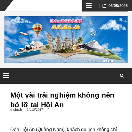
Skip
06/08/2026
to
content
Skip
to
Một vài trải nghiệm không nên
content
bỏ lỡ tại Hội An
msbich
24/10/2017
Đến Hội An (Quảng Nam), khách du lịch không chỉ