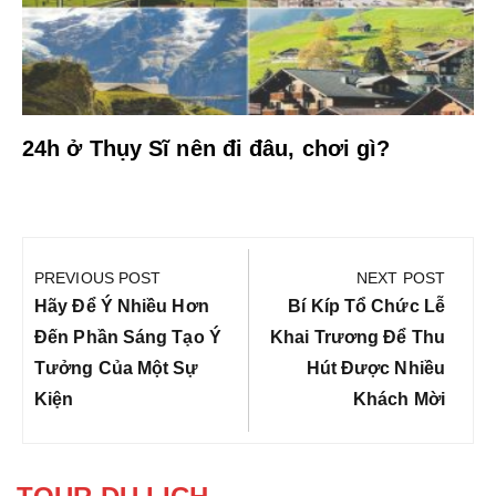
24h ở Thụy Sĩ nên đi đâu, chơi gì?
Điều
hướng
PREVIOUS POST
NEXT POST
bài
Previous
Next
Hãy Để Ý Nhiều Hơn
Bí Kíp Tổ Chức Lễ
viết
Post:
Post:
Đến Phần Sáng Tạo Ý
Khai Trương Để Thu
Tưởng Của Một Sự
Hút Được Nhiều
Kiện
Khách Mời