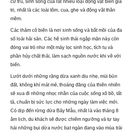
cư trú, sinh sống của rất nhiều loại động vật biển giá
trị, nhất là các loài tôm, cua, ghẹ và động vật thân
mềm.
Các thảm cỏ biển là nơi sinh sống và bắt mồi của đa
số loài hải sản. Các hệ sinh thái ngập mặn này còn
đóng vai trò như một máy lọc sinh học, tích tụ và
phân hủy chất thải, làm sạch nguồn nước khi về với
biển.
Lướt dưới những rặng dừa xanh dịu nhẹ, mùi bùn
đất, không khí mát mẻ, thoáng đãng của thiên nhiên
sẽ xua đi những nhọc nhằn của cuộc sống xô bồ, tất
tả, chuẩn bị sức lực cho những ngày làm việc mới.
Có dịp đến rừng dừa Bảy Mẫu, nhất là vào tháng 8
âm lịch, du khách sẽ được chiêm ngưỡng và tự tay
hái những bụi dừa nước bạt ngàn đang vào mùa trái