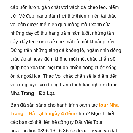
cấp uốn lượn, gắn chặt với vách đá cheo leo, hiểm
trở. Vẻ đẹp mang đậm hơi thở thiên nhiên tại thác
voi còn được thể hiện qua mảng màu xanh của
những cây cổ thụ hàng trăm năm tuổi, những tán
cây, dây leo sum suê che mát cả một khoảng trời.
Đứng trên những tảng đá khổng lồ, ngắm nhìn dòng
thác ào ạt ngày đêm không mỏi mệt chắc chắn sẽ
giúp bạn xoá tan mọi muộn phiền trong cuộc sống
ồn ã ngoài kia. Thác Voi chắc chắn sẽ là điểm đến
vô cùng tuyệt vời trong hành trình trải nghiệm
tour
Nha Trang – Đà Lạt
.
Bạn đã sẵn sàng cho hành trình oanh tạc
tour Nha
Trang – Đà Lạt 5 ngày 4 đêm
chưa? Mọi chi tiết
các bạn có thể liên hệ công ty Đất Việt Tour
hoặc hotline 0896 16 16 86 để được tư vấn và đặt