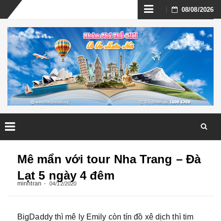
Skip
08/08/2026
to
content
Skip
to
Mê mẩn với tour Nha Trang – Đà
content
Lạt 5 ngày 4 đêm
minhtran
04/12/2020
BigDaddy thì mê ly Emily còn tín đồ xê dịch thì tim