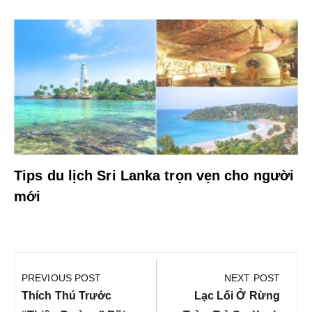
Tips du lịch Sri Lanka trọn vẹn cho người
mới
Điều
hướng
PREVIOUS POST
NEXT POST
bài
Previous
Next
Thích Thú Trước
Lạc Lối Ở Rừng