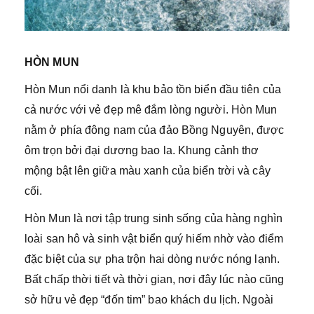
HÒN MUN
Hòn Mun nổi danh là khu bảo tồn biển đầu tiên của
cả nước với vẻ đẹp mê đắm lòng người. Hòn Mun
nằm ở phía đông nam của đảo Bồng Nguyên, được
ôm trọn bởi đại dương bao la. Khung cảnh thơ
mộng bật lên giữa màu xanh của biển trời và cây
cối.
Hòn Mun là nơi tập trung sinh sống của hàng nghìn
loài san hô và sinh vật biển quý hiếm nhờ vào điểm
đặc biệt của sự pha trộn hai dòng nước nóng lạnh.
Bất chấp thời tiết và thời gian, nơi đây lúc nào cũng
sở hữu vẻ đẹp “đốn tim” bao khách du lịch. Ngoài