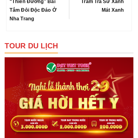
viết
Post:
Post:
“thiên Đường” Bãi
Tràm Trà Sư Xanh
Tắm Đôi Độc Đáo Ở
Mát Xanh
Nha Trang
TOUR DU LỊCH