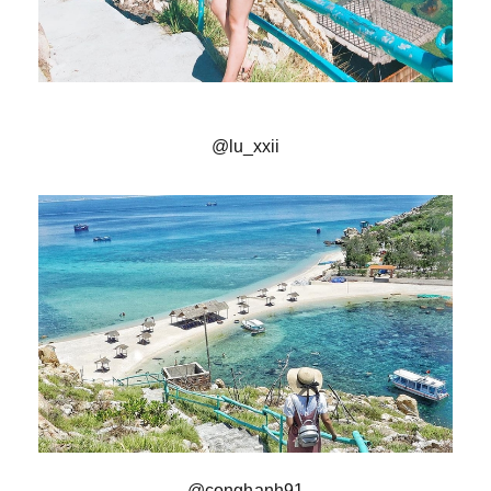
@lu_xxii
@conghanh91