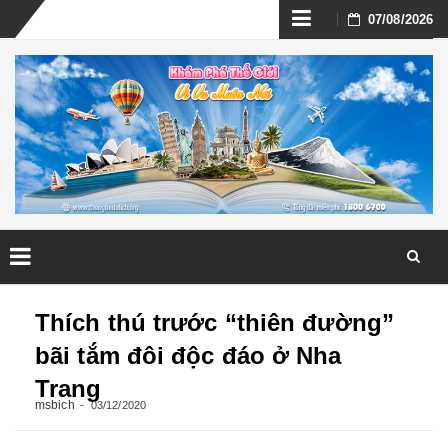
Skip
07/08/2026
to
content
Skip
to
Thích thú trước “thiên đường”
content
bãi tắm đôi độc đáo ở Nha
Trang
msbich
03/12/2020