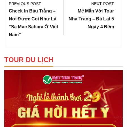
hướng
PREVIOUS POST
NEXT POST
bài
Previous
Next
Check In Bàu Trắng –
Mê Mẩn Với Tour
viết
Post:
Post:
Nơi Được Coi Như Là
Nha Trang – Đà Lạt 5
“sa Mạc Sahara Ở Việt
Ngày 4 Đêm
Nam”
TOUR DU LỊCH