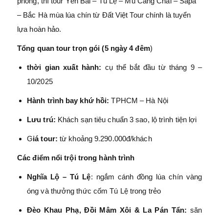
phòng, thì tour Yên Bái – Tú Lệ – Mù Cang Chải – Sapa
– Bắc Hà mùa lúa chín từ Đất Việt Tour chính là tuyển
lựa hoàn hảo.
Tổng quan tour trọn gói (5 ngày 4 đêm
)
thời gian xuất hành:
cụ thể bắt đầu từ tháng 9 –
10/2025
Hành trình bay khứ hồi:
TPHCM – Hà Nội
Lưu trú:
Khách sạn tiêu chuẩn 3 sao, lộ trình tiện lợi
G
iá tour:
từ khoảng 9.290.000đ/khách
Các điểm nổi trội trong hành trình
Nghĩa Lộ – Tú Lệ
: ngắm cánh đồng lúa chín vàng
óng và thưởng thức cốm Tú Lệ trong trẻo
Đèo Khau Phạ, Đồi Mâm Xôi & La Pán Tẩn:
săn