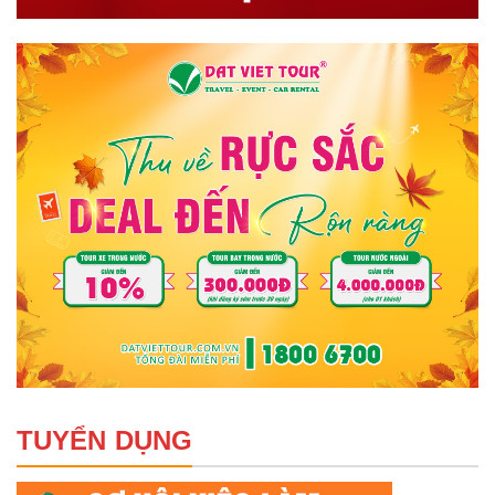
TUYỂN DỤNG