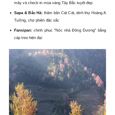
mây và check-in mùa vàng Tây Bắc tuyệt đẹp
Sapa & Bắc Hà:
thăm bản Cát Cát, dinh thự Hoàng A
Tưởng, chợ phiên đặc sắc
Fansipan:
chinh phục “Nóc nhà Đông Dương” bằng
cáp treo hiện đại