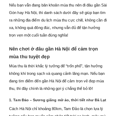
Nếu bạn vẫn đang băn khoăn mùa thu nên đi đâu gần Sài
Gòn hay Hà Nội, thì danh sách dưới đây sẽ giúp bạn tìm
ra những địa điểm du lịch mùa thu cực chill, không cần đi
xa, không quá đông đúc, nhưng vẫn đủ để tận hưởng
trọn vẹn một cuối tuần đúng nghĩa!
Nên chơi ở đâu gần Hà Nội để cảm trọn
mùa thu tuyệt đẹp
Mùa thu là thời khắc lý tưởng để “trốn phố”, tận hưởng
không khí trong sạch và quang cảnh lãng mạn. Nếu bạn
đang tìm điểm đến gần Hà Nội để cảm trọn vẻ đẹp mùa
thu, thì đây chính là những gợi ý chẳng thể bỏ lỡ!
1. Tam Đảo – Sương giăng mờ ảo, thời tiết như Đà Lạt
Cách Hà Nội chỉ khoảng 80km, Tam Đảo là chọn lựa lý