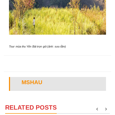
Tour mùa thu Yên Bái trọn gói (ảnh: sưu tầm)
MSHAU
RELATED POSTS