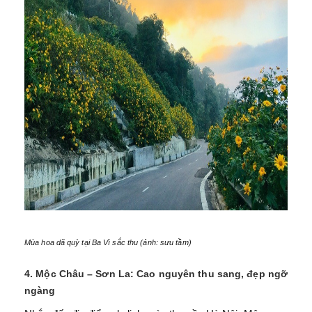
Mùa hoa dã quỳ tại Ba Vì sắc thu (ảnh: sưu tầm)
4. Mộc Châu – Sơn La: Cao nguyên thu sang, đẹp ngỡ
ngàng