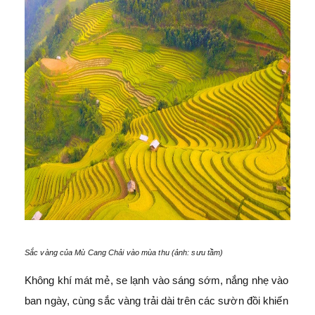
Sắc vàng của Mù Cang Chải vào mùa thu (ảnh: sưu tầm)
Không khí mát mẻ, se lạnh vào sáng sớm, nắng nhẹ vào
ban ngày, cùng sắc vàng trải dài trên các sườn đồi khiến