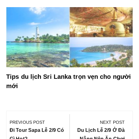
Tips du lịch Sri Lanka trọn vẹn cho người
mới
Điều
hướng
PREVIOUS POST
NEXT POST
bài
Previous
Next
Đi Tour Sapa Lễ 2/9 Có
Du Lịch Lễ 2/9 Ở Đà
Post:
Post:
Gì Hot?
Nẵng Nên Ăn Chơi