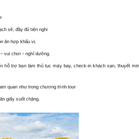
r
ạch sẽ, đầy đủ tiện nghi
n ăn hợp khẩu vị.
 – vui chơi – nghỉ dưỡng.
 hỗ trợ bạn làm thủ tục máy bay, check-in khách sạn, thuyết mi
ham quan như trong chương trình tour
ăn giấy suốt chặng.