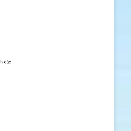
nh các