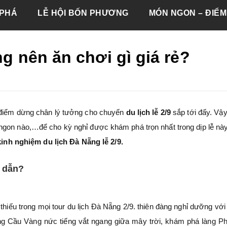
PHÁ
LỄ HỘI BỐN PHƯƠNG
MÓN NGON – ĐIỂM
ng nên ăn chơi gì giá rẻ?
 điểm dừng chân lý tưởng cho chuyến
du lịch lễ 2/9
sắp tới đấy. Vậ
ngon nào,…để cho kỳ nghỉ được khám phá trọn nhất trong dịp lễ này
kinh nghiệm du lịch Đà Nẵng lễ 2/9.
p dẫn?
thiếu trong mọi tour du lịch Đà Nẵng 2/9. thiên đàng nghỉ dưỡng vớ
ng Cầu Vàng nức tiếng vắt ngang giữa mây trời, khám phá làng P