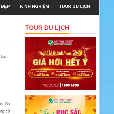
 ĐẸP
KINH NGHIỆM
TOUR DU LỊCH
TOUR DU LỊCH
y bạn
.
i muôn
háp cổ