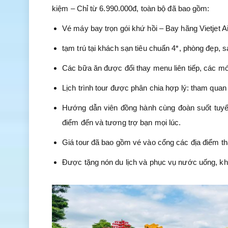
kiệm – Chỉ từ 6.990.000đ, toàn bộ đã bao gồm:
Vé máy bay trọn gói khứ hồi – Bay hãng Vietjet Ai
tạm trú tại khách sạn tiêu chuẩn 4*, phòng đẹp, s
Các bữa ăn được đổi thay menu liên tiếp, các mó
Lịch trình tour được phân chia hợp lý: tham quan
Hướng dẫn viên đồng hành cùng đoàn suốt tuyến
điểm đến và tương trợ bạn mọi lúc.
Giá tour đã bao gồm vé vào cổng các địa điểm t
Được tặng nón du lịch và phục vụ nước uống, kh