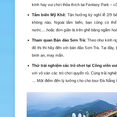
kính hay vui chơi thỏa thích tại Fantasy Park – cô
Tắm biển Mỹ Khê:
Tận hưởng kỳ nghỉ lễ 2/9 bê
không nào. Ngoài tắm biển, bạn cũng có th
nước….hoặc đơn giản là trên ghế băng ngắm ho
Tham quan Bán đảo Sơn Trà:
Theo như kinh n
đô thị thì hãy đến với bán đảo Sơn Trà. Tại đâ
bình an, may mắn.
Thử trải nghiệm các trò chơi tại Công viên vu
với vô vàn các trò chơi quyến rũ. Cùng trải ngh
… Một điểm đến lý tưởng cho cho tour Đà Nẵng lễ