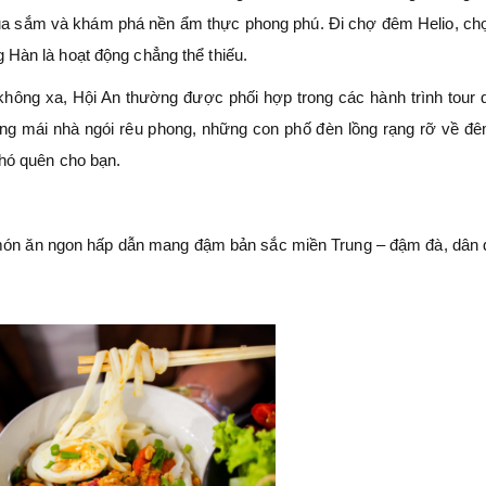
 mua sắm và khám phá nền ẩm thực phong phú. Đi chợ đêm Helio, c
Hàn là hoạt động chẳng thể thiếu.
ông xa, Hội An thường được phối hợp trong các hành trình tour d
ững mái nhà ngói rêu phong, những con phố đèn lồng rạng rỡ về đ
khó quên cho bạn.
g món ăn ngon hấp dẫn mang đậm bản sắc miền Trung – đậm đà, dân 