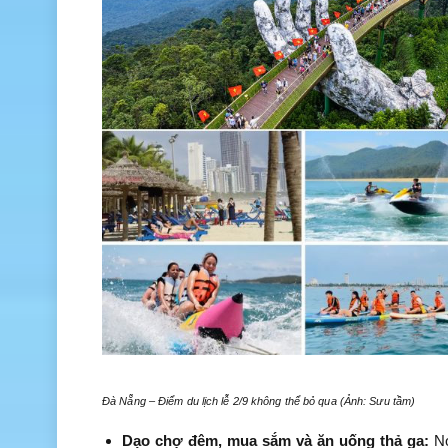
Đà Nẵng – Điểm du lịch lễ 2/9 không thể bỏ qua (Ảnh: Sưu tầm)
Dạo chợ đêm, mua sắm và ăn uống thả ga:
N