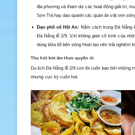
địa phương và tham dự các hoạt động giải trí,
Sơn Trà hay dạo quanh các quán ăn vặt ven sông 
Dạo phố cổ Hội An:
Nằm cách trung Đà Nẵng kh
Đà Nẵng lễ 2/9. Với không gian cổ kính của nh
dùng bữa tối bên sông Hoài tạo nên trải nghiệm 
Thu hút bởi ẩm thực quyến rũ
Du lịch Đà Nẵng lễ 2/9 còn lôi cuốn bạn bởi nhữn
nhưng cực kỳ cuốn hút.