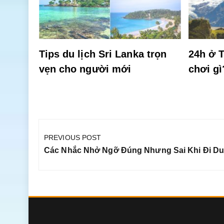
Tips du lịch Sri Lanka trọn
24h ở T
vẹn cho người mới
chơi gì
Điều
hướng
PREVIOUS POST
bài
Previous
Các Nhắc Nhở Ngỡ Đúng Nhưng Sai Khi Đi Du
viết
Post: