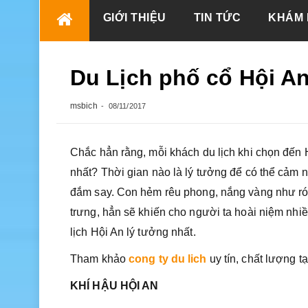
Skip
GIỚI THIỆU
TIN TỨC
KHÁM 
to
content
Du Lịch phố cổ Hội An
msbich
08/11/2017
Chắc hẳn rằng, mỗi khách du lịch khi chọn đến 
nhất? Thời gian nào là lý tưởng để có thể cảm
đắm say. Con hẻm rêu phong, nắng vàng như ró
trưng, hẳn sẽ khiến cho người ta hoài niệm nhiề
lịch Hội An lý tưởng nhất.
Tham khảo
cong ty du lich
uy tín, chất lượng t
KHÍ HẬU HỘI AN