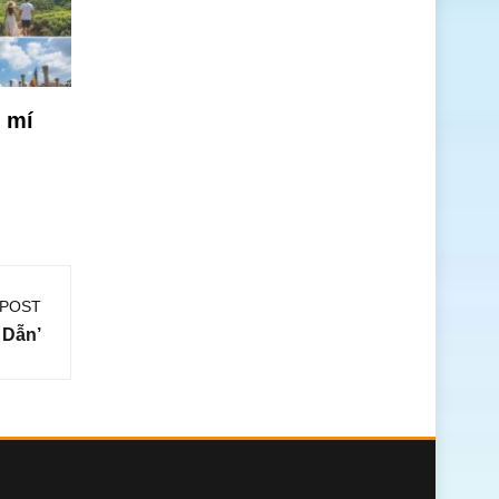
t mí
 POST
 Dẫn’