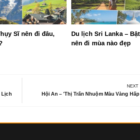
hụy Sĩ nên đi đâu,
Du lịch Sri Lanka – Bậ
?
nên đi mùa nào đẹp
NEXT
Next
 Lịch
Hội An – ‘thị Trấn Nhuộm Màu Vàng Hấp
Post: