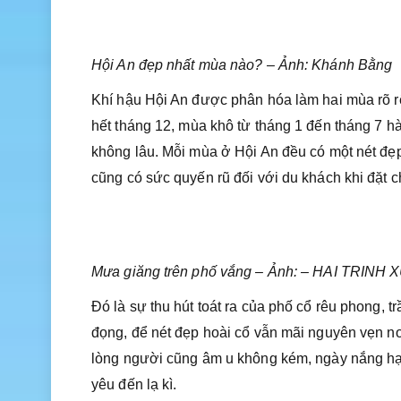
Hội An đẹp nhất mùa nào? – Ảnh: Khánh Bằng
Khí hậu Hội An được phân hóa làm hai mùa rõ 
hết tháng 12, mùa khô từ tháng 1 đến tháng 7 hà
không lâu. Mỗi mùa ở Hội An đều có một nét đẹ
cũng có sức quyến rũ đối với du khách khi đặt 
Mưa giăng trên phố vắng – Ảnh: – HAI TRINH
Đó là sự thu hút toát ra của phố cổ rêu phong, tr
đọng, để nét đẹp hoài cổ vẫn mãi nguyên vẹn n
lòng người cũng âm u không kém, ngày nắng hạ 
yêu đến lạ kì.