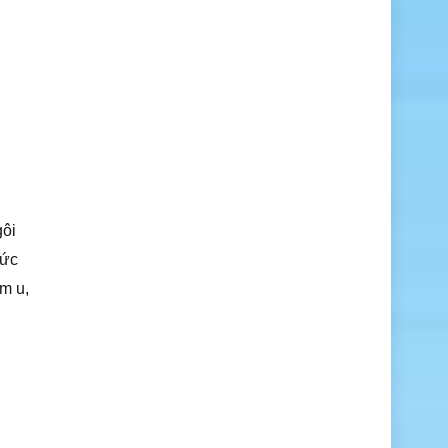
gôi
sức
âm u,