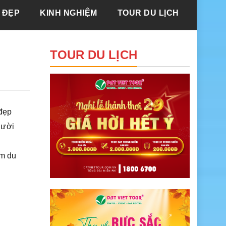
 ĐẸP
KINH NGHIỆM
TOUR DU LỊCH
TOUR DU LỊCH
 đẹp
gười
ểm du