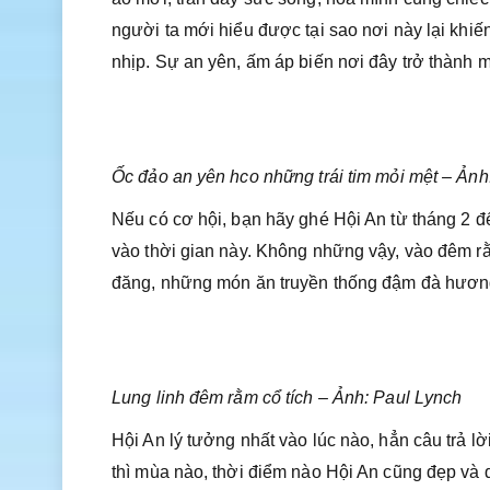
người ta mới hiểu được tại sao nơi này lại khiế
nhịp. Sự an yên, ấm áp biến nơi đây trở thành m
Ốc đảo an yên hco những trái tim mỏi mệt – Ản
Nếu có cơ hội, bạn hãy ghé Hội An từ tháng 2 đ
vào thời gian này. Không những vậy, vào đêm rằm
đăng, những món ăn truyền thống đậm đà hương
Lung linh đêm rằm cổ tích – Ảnh: Paul Lynch
Hội An lý tưởng nhất vào lúc nào, hẳn câu trả 
thì mùa nào, thời điểm nào Hội An cũng đẹp và q