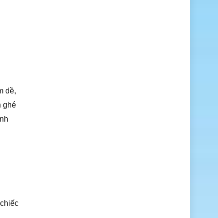
m dề,
n ghé
ảnh
 chiếc