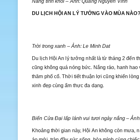
Nắng tinh khôi – Ảnh: Quang Nguyen Vinh
DU LỊCH HỘI AN LÝ TƯỞNG VÀO MÙA NÀO
Trời trong xanh – Ảnh: Le Minh Dat
Du lịch Hội An lý tưởng nhất là từ tháng 2 đến
cũng không quá nóng bức. Nắng ráo, hanh hao và
thăm phố cổ. Thời tiết thuận lợi cũng khiến lòn
xinh đẹp cùng ẩm thực đa dạng.
Biển Cửa Đại lấp lánh vui tươi ngày nắng – Ản
Khoảng thời gian này, Hội An không còn mưa, nắ
áo mới, tràn đầy sức sống, hòa mình cùng chiếc