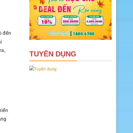
i đến
i
ưa,
TUYỂN DỤNG
hiến
áng