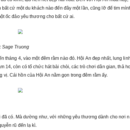
n bất cứ một du khách nào đến đây một lần, cũng lỡ để tim mìn
ột ốc đảo yêu thương cho bất cứ ai.
h: Sage Truong
ến tháng 4, vào một đêm rằm nào đó. Hội An đẹp nhất, lung lin
 14, còn có tổ chức hát bài chòi, các trò chơi dân gian, thả h
 vị. Cái hồn của Hội An nằm gọn trong đêm rằm ấy.
lời đã có. Mà dường như, với những yêu thương dành cho nơi n
uyễn rũ đến lạ kì.