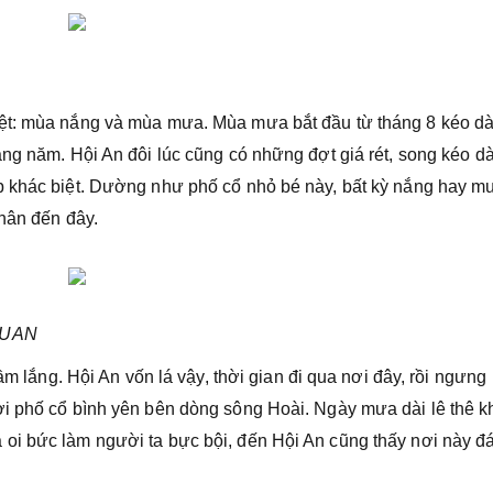
rệt: mùa nắng và mùa mưa. Mùa mưa bắt đầu từ tháng 8 kéo dà
ng năm. Hội An đôi lúc cũng có những đợt giá rét, song kéo dà
p khác biệt. Dường như phố cổ nhỏ bé này, bất kỳ nắng hay m
chân đến đây.
 XUAN
ầm lắng. Hội An vốn lá vậy, thời gian đi qua nơi đây, rồi ngưng
ơi phố cổ bình yên bên dòng sông Hoài. Ngày mưa dài lê thê k
oi bức làm người ta bực bội, đến Hội An cũng thấy nơi này đ