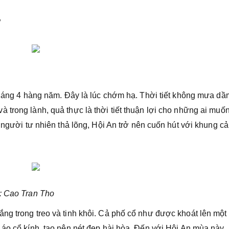
?
 tháng 4 hàng năm. Đây là lúc chớm hạ. Thời tiết không mưa dầ
 trong lành, quả thực là thời tiết thuận lợi cho những ai muố
g người tư nhiên thả lõng, Hội An trở nên cuốn hút với khung c
h: Cao Tran Tho
ng trong treo và tinh khôi. Cả phố cổ như được khoát lên một
 áo cổ kính, tạo nên nét đẹp hài hòa. Đến với Hội An mùa này,