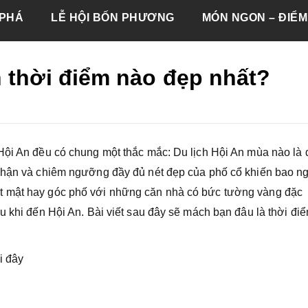
PHÁ
LỄ HỘI BỐN PHƯƠNG
MÓN NGON – ĐIỂM
 thời điểm nào đẹp nhất?
Hội An đều có chung một thắc mắc: Du lịch Hội An mùa nào là
 nhận và chiêm ngưỡng đầy đủ nét đẹp của phố cổ khiến bao n
t mật hay góc phố với những căn nhà có bức tường vàng đặc
u khi đến Hội An. Bài viết sau đây sẽ mách bạn đâu là thời đi
ại đây