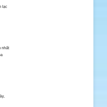
h lạc
h nhất
oa
ày,