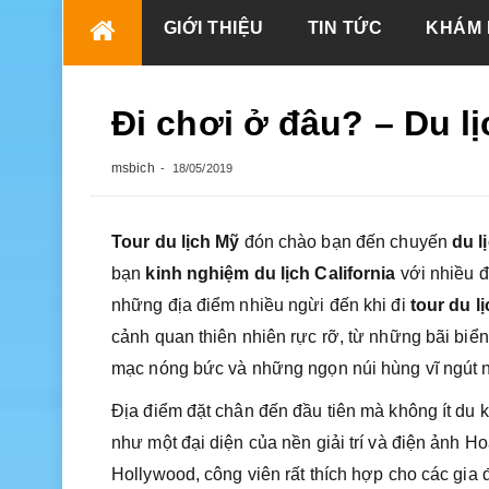
Skip
GIỚI THIỆU
TIN TỨC
KHÁM 
to
content
Đi chơi ở đâu? – Du li
msbich
18/05/2019
Tour du lịch Mỹ
đón chào bạn đến chuyến
du l
bạn
kinh nghiệm du lịch California
với nhiều đ
những địa điểm nhiều ngừi đến khi đi
tour du l
cảnh quan thiên nhiên rực rỡ, từ những bãi biển
mạc nóng bức và những ngọn núi hùng vĩ ngút 
Địa điểm đặt chân đến đầu tiên mà không ít du k
như một đại diện của nền giải trí và điện ảnh 
Hollywood, công viên rất thích hợp cho các gia 