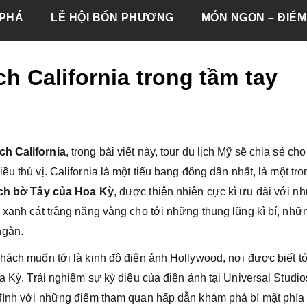
PHÁ
LỄ HỘI BỐN PHƯƠNG
MÓN NGON – ĐIỂM
̣ch California trong tầm tay
ịch California
, trong bài viết này, tour du lịch Mỹ sẽ chia sẻ cho
iều thú vị. California là một tiểu bang đông dân nhất, là một tr
ịch bờ Tây của Hoa Kỳ
, được thiên nhiên cực kì ưu đãi với n
 xanh cát trắng nắng vàng cho tới những thung lũng kì bí, như
ngàn.
hách muốn tới là kinh đô điện ảnh Hollywood, nơi được biết t
Hoa Kỳ. Trải nghiệm sự kỳ diệu của điện ảnh tại Universal Studi
đình với những điểm tham quan hấp dẫn khám phá bí mật phí