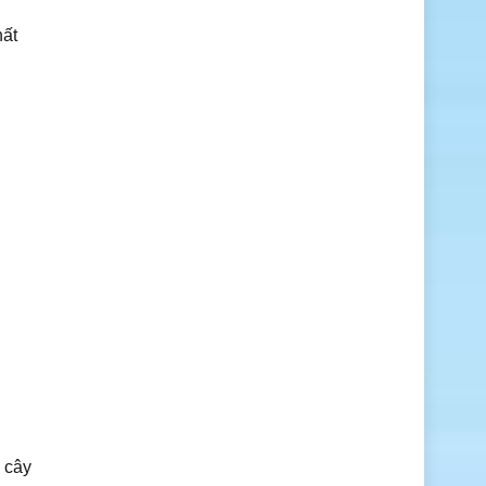
ất
́ cây