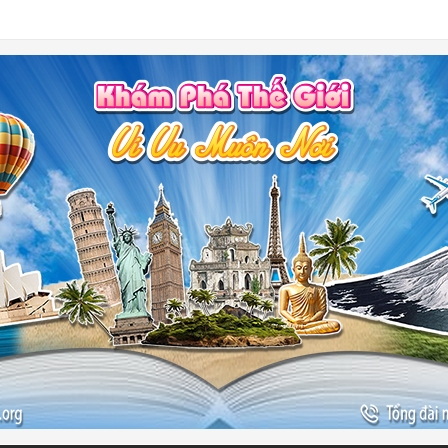
-
ào đẹp