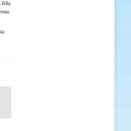
m. Đây
u màu
gia