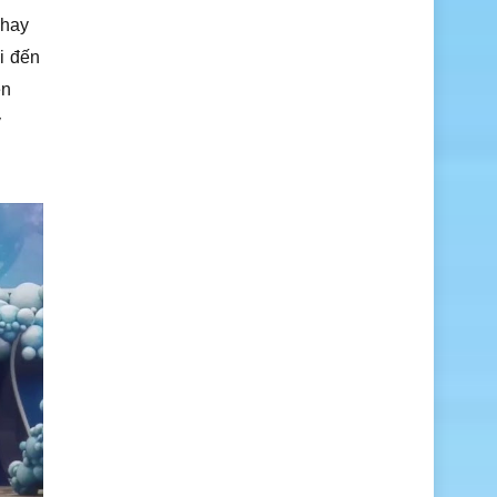
g hay
i đến
ên
́