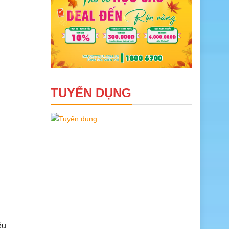
TUYỂN DỤNG
êu