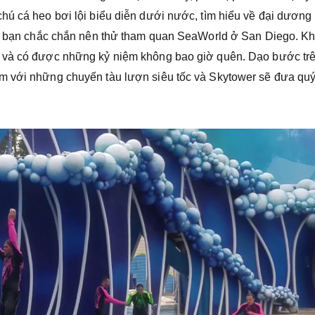
chú cá heo bơi lội biểu diễn dưới nước, tìm hiểu về đại dươn
khác, bạn chắc chắn nên thử tham quan SeaWorld ở San Diego. Kh
nh và có được những kỷ niệm không bao giờ quên. Dạo bước tr
̉m với những chuyến tàu lượn siêu tốc và Skytower sẽ đưa quy