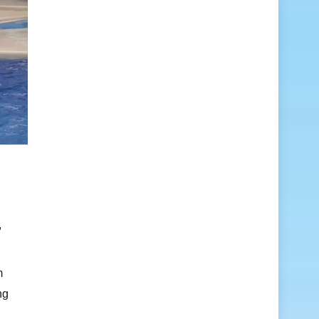
,
m
ng