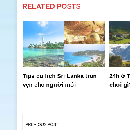
RELATED POSTS
rở nên
Tips du lịch Sri Lanka trọn
24h ở T
vẹn cho người mới
chơi gì
Điều
hướng
PREVIOUS POST