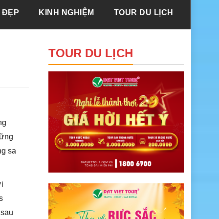
 ĐẸP
KINH NGHIỆM
TOUR DU LỊCH
TOUR DU LỊCH
ong
hững
̃ng sa
ới
os
a sau