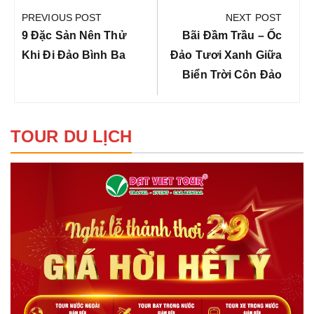
hướng
PREVIOUS POST
NEXT POST
bài
Previous
Next
9 Đặc Sản Nên Thử
Bãi Đầm Trầu – Ốc
viết
Post:
Post:
Khi Đi Đảo Bình Ba
Đảo Tươi Xanh Giữa
Biển Trời Côn Đảo
TOUR DU LỊCH