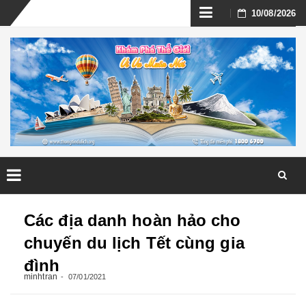
Skip
10/08/2026
to
content
Skip
to
Các địa danh hoàn hảo cho
content
chuyến du lịch Tết cùng gia
đình
minhtran
07/01/2021