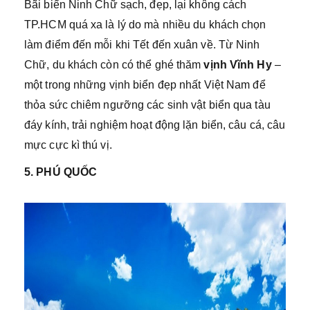
Bãi biển Ninh Chữ sạch, đẹp, lại không cách
TP.HCM quá xa là lý do mà nhiều du khách chọn
làm điểm đến mỗi khi Tết đến xuân về. Từ Ninh
Chữ, du khách còn có thể ghé thăm
vịnh Vĩnh Hy
–
một trong những vịnh biển đẹp nhất Việt Nam để
thỏa sức chiêm ngưỡng các sinh vật biển qua tàu
đáy kính, trải nghiệm hoạt động lặn biển, câu cá, câu
mực cực kì thú vị.
5. PHÚ QUỐC