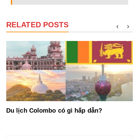
RELATED POSTS
Du lịch Colombo có gì hấp dẫn?
Điều