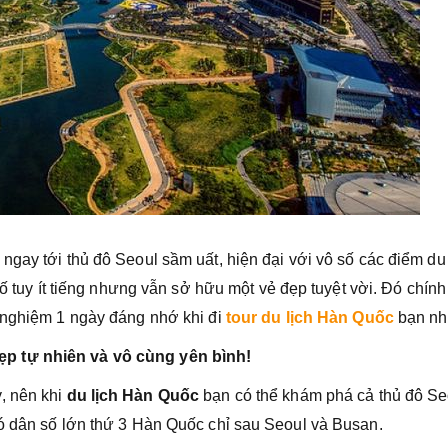
gay tới thủ đô Seoul sầm uất, hiện đại với vô số các điểm du 
hố tuy ít tiếng nhưng vẫn sở hữu một vẻ đẹp tuyệt vời. Đó chính
 nghiệm 1 ngày đáng nhớ khi đi
tour du lịch Hàn Quốc
bạn nh
p tự nhiên và vô cùng yên bình!
, nên khi
du lịch Hàn Quốc
bạn có thể khám phá cả thủ đô Se
ó dân số lớn thứ 3 Hàn Quốc chỉ sau Seoul và Busan.