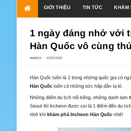
Skip
GIỚI THIỆU
TIN TỨC
KHÁM 
to
content
1 ngày đáng nhớ với 
Hàn Quốc vô cùng thú
msbich
12/03/2020
Hàn Quốc luôn là 1 trong những quốc gia có ngà
Hàn Quốc
luôn có những sức hấp dẫn lạ kì.
Những điểm du lịch nổi tiếng, những danh lam t
Seoul thì Incheon được coi là 1 điểm đến du lị
nhớ khi
khám phá Incheon Hàn Quốc
nhé!