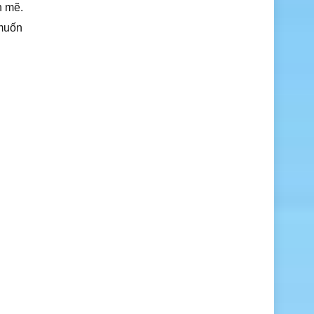
h mẽ.
 muốn
h