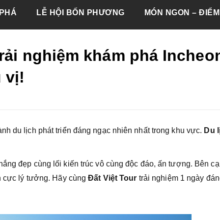
PHÁ
LỄ HỘI BỐN PHƯƠNG
MÓN NGON – ĐIỂM
trải nghiệm khám phá Incheo
 vị!
nh du lịch phát triển đáng ngạc nhiên nhất trong khu vực.
Du l
hắng đẹp cùng lối kiến trúc vô cùng độc đáo, ấn tượng. Bên c
ch cực lý tưởng. Hãy cùng
Đất Việt Tour
trải nghiệm 1 ngày đá