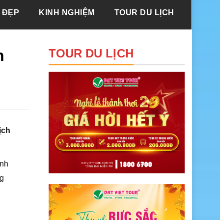
 ĐẸP
KINH NGHIỆM
TOUR DU LỊCH
n
TOUR DU LỊCH
ịch
ạnh
ng