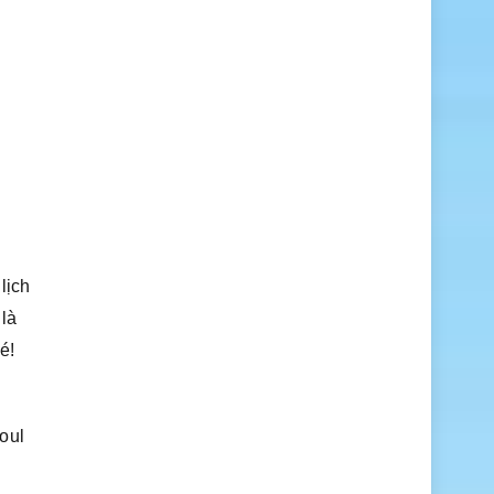
lịch
 là
é!
oul