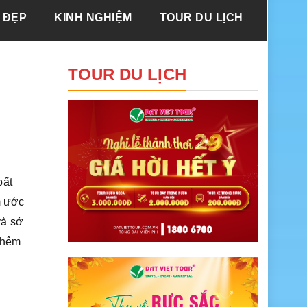
 ĐẸP
KINH NGHIỆM
TOUR DU LỊCH
TOUR DU LỊCH
bất
m ước
và sở
 thêm