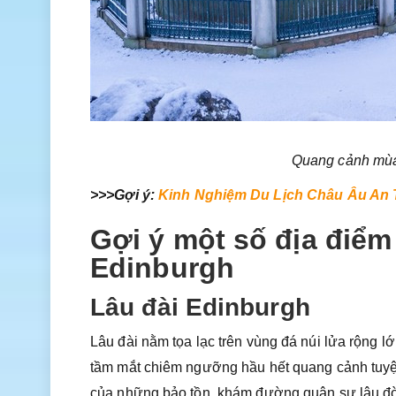
Quang cảnh mùa 
>>>Gợi ý:
Kinh Nghiệm Du Lịch Châu Âu An T
Gợi ý một số địa điểm 
Edinburgh
Lâu đài Edinburgh
Lâu đài nằm tọa lạc trên vùng đá núi lửa rộng l
tầm mắt chiêm ngưỡng hầu hết quang cảnh tuyệt 
của những bảo tồn, khám đường quân sự lâu đờ