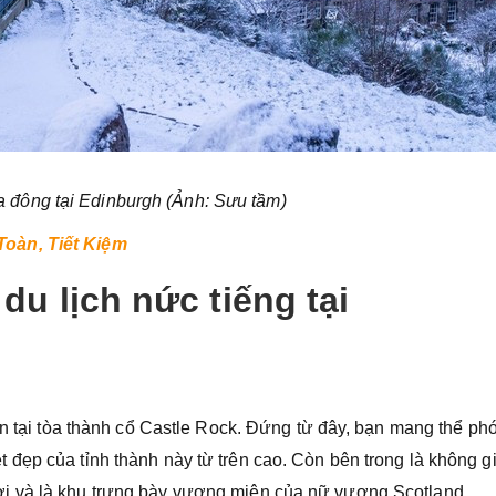
đông tại Edinburgh (Ảnh: Sưu tầm)
oàn, Tiết Kiệm
du lịch nức tiếng tại
ớn tại tòa thành cổ Castle Rock. Đứng từ đây, bạn mang thể ph
đẹp của tỉnh thành này từ trên cao. Còn bên trong là không g
i và là khu trưng bày vương miện của nữ vương Scotland.