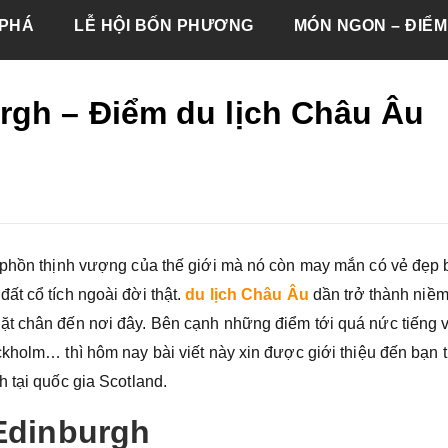
PHÁ
LỄ HỘI BỐN PHƯƠNG
MÓN NGON – ĐIỂM
rgh – Điểm du lịch Châu Âu
 phồn thịnh vượng của thế giới mà nó còn may mắn có vẻ đẹp 
ất cổ tích ngoài đời thật.
du lịch Châu Âu
dần trở thành niề
ặt chân đến nơi đây. Bên cạnh những điểm tới quá nức tiếng 
ckholm… thì hôm nay bài viết này xin được giới thiệu đến bạn
 tại quốc gia Scotland.
 Edinburgh