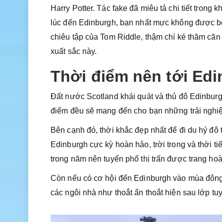
Harry Potter. Tác fake đã miêu tả chi tiết tron
lúc đến Edinburgh, bạn nhất mực không được bỏ
chiêu tập của Tom Riddle, thậm chí ké thăm că
xuất sắc này.
Thời điểm nên tới Ed
Đất nước Scotland khái quát và thủ đô Edinbur
điểm đều sẽ mang đến cho bạn những trải nghiệ
Bên cạnh đó, thời khắc đẹp nhất để đi du hý đô 
Edinburgh cực kỳ hoàn hảo, trời trong và thời ti
trong năm nên tuyến phố thị trấn được trang hoà
Còn nếu có cơ hội đến Edinburgh vào mùa đông, 
các ngôi nhà như thoắt ẩn thoắt hiện sau lớp tu