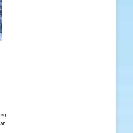
óng
ian