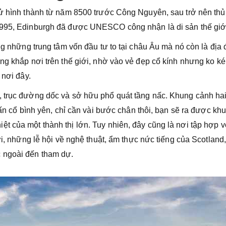
sử hình thành từ năm 8500 trước Công Nguyên, sau trở nên thủ
1995, Edinburgh đã được UNESCO công nhận là di sản thế giớ
ong những trung tâm vốn đầu tư to tại châu Âu mà nó còn là địa
ảng khắp nơi trên thế giới, nhờ vào vẻ đẹp cổ kính nhưng ko k
 nơi đây.
, trục đường dốc và sở hữu phổ quát tầng nấc. Khung cảnh ha
rấn cổ bình yên, chỉ cần vài bước chân thôi, bạn sẽ ra được kh
t của một thành thị lớn. Tuy nhiên, đây cũng là nơi tập hợp v
ời, những lễ hội về nghệ thuật, ẩm thực nức tiếng của Scotland
 ngoài đến tham dự.