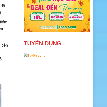
 đô
i.
 điểm
ém
TUYỂN DỤNG
i bên
u
ô
,