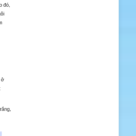
o đó,
gôi
ẩm
i
 ở
t
rắng,