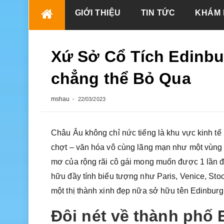
Skip
GIỚI THIỆU
TIN TỨC
KHÁM 
to
content
Xứ Sở Cổ Tích Edinbu
chẳng thể Bỏ Qua
mshau
22/03/2023
Châu Âu không chỉ nức tiếng là khu vực kinh tế
chợt – văn hóa vô cùng lãng mạn như một vùng đ
mơ của rộng rãi cô gái mong muốn được 1 lần đ
hữu đầy tính biểu tượng như Paris, Venice, Sto
một thị thành xinh đẹp nữa sở hữu tên Edinburgh
Đôi nét về thành phố