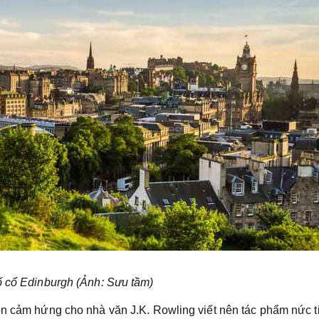
 cổ Edinburgh (Ảnh: Sưu tầm)
ồn cảm hứng cho nhà văn J.K. Rowling viết nên tác phẩm nức t