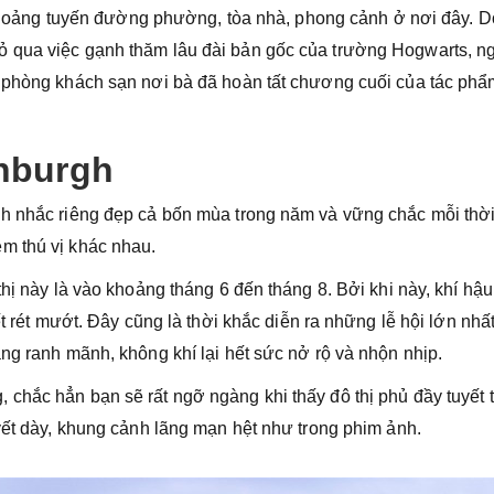
g khoảng tuyến đường phường, tòa nhà, phong cảnh ở nơi đây. D
 qua việc gạnh thăm lâu đài bản gốc của trường Hogwarts, n
n phòng khách sạn nơi bà đã hoàn tất chương cuối của tác ph
inburgh
gh nhắc riêng đẹp cả bốn mùa trong năm và vững chắc mỗi thờ
m thú vị khác nhau.
thị này là vào khoảng tháng 6 đến tháng 8. Bởi khi này, khí hậu
ết rét mướt. Đây cũng là thời khắc diễn ra những lễ hội lớn nhấ
ng ranh mãnh, không khí lại hết sức nở rộ và nhộn nhịp.
chắc hẳn bạn sẽ rất ngỡ ngàng khi thấy đô thị phủ đầy tuyết t
yết dày, khung cảnh lãng mạn hệt như trong phim ảnh.