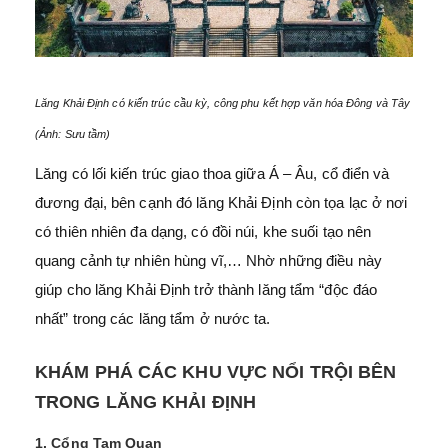
Lăng Khải Định có kiến trúc cầu kỳ, công phu kết hợp văn hóa Đông và Tây
(Ảnh: Sưu tầm)
Lăng có lối kiến trúc giao thoa giữa Á – Âu, cổ điển và
đương đại, bên cạnh đó lăng Khải Định còn tọa lạc ở nơi
có thiên nhiên đa dạng, có đồi núi, khe suối tạo nên
quang cảnh tự nhiên hùng vĩ,… Nhờ những điều này
giúp cho lăng Khải Định trở thành lăng tẩm “độc đáo
nhất” trong các lăng tẩm ở nước ta.
KHÁM PHÁ CÁC KHU VỰC NỔI TRỘI BÊN
TRONG LĂNG KHẢI ĐỊNH
1. Cổng Tam Quan