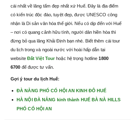
cái nhất về lăng tẩm đẹp nhất xứ Huế. Đây là địa điểm
có kiến trúc độc đáo, tuyệt đẹp, được UNESCO công
nhận là Di sản văn hóa thế giới. Nếu có dịp đến với Huế
– nơi có quang cảnh hữu tình, người dân hiền hòa thì
đừng bỏ qua lăng Khải Định bạn nhé. Biết thêm cái tour
du lịch trong và ngoài nước với hoài hấp dẫn tại
website
Đất Việt Tour
hoặc hệ trọng hotline
1800
6700
để được tư vấn.
Gợi ý tour du lịch Huế:
ĐÀ NẴNG PHỐ CỔ HỘI AN KINH ĐÔ HUẾ
HÀ NỘI ĐÀ NẴNG kinh thành HUẾ BÀ NÀ HILLS
PHỐ CỔ HỘI AN