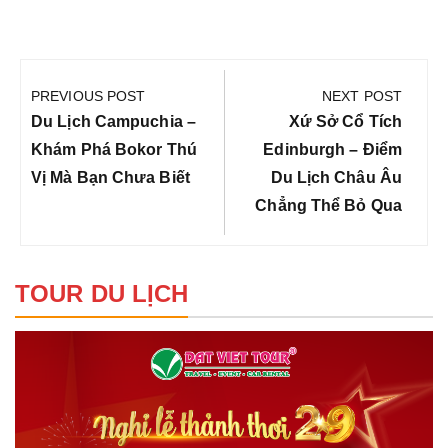
Điều
hướng
PREVIOUS POST
NEXT POST
bài
Previous
Next
Du Lịch Campuchia –
Xứ Sở Cổ Tích
viết
Post:
Post:
Khám Phá Bokor Thú
Edinburgh – Điểm
Vị Mà Bạn Chưa Biết
Du Lịch Châu Âu
Chẳng Thể Bỏ Qua
TOUR DU LỊCH