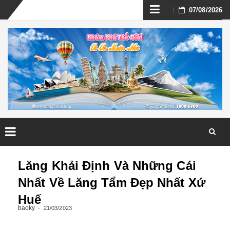
Skip
07/08/2026
to
content
Skip
to
Lăng Khải Định Và Những Cái
content
Nhất Về Lăng Tẩm Đẹp Nhất Xứ
Huế
baoky
21/03/2023