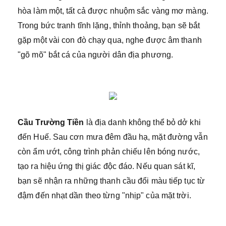
hòa làm một, tất cả được nhuộm sắc vàng mơ màng.
Trong bức tranh tĩnh lặng, thỉnh thoảng, bạn sẽ bắt
gặp một vài con đò chạy qua, nghe được âm thanh
"gõ mõ" bắt cá của người dân địa phương.
Cầu Trường Tiền
là địa danh không thể bỏ dở khi
đến Huế. Sau cơn mưa đêm đầu hạ, mặt đường vẫn
còn ẩm ướt, công trình phản chiếu lên bóng nước,
tạo ra hiệu ứng thị giác độc đáo. Nếu quan sát kĩ,
bạn sẽ nhận ra những thanh cầu đổi màu tiếp tục từ
đậm đến nhạt dần theo từng "nhịp" của mặt trời.