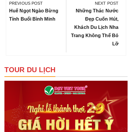
hướng
PREVIOUS POST
NEXT POST
bài
Previous
Next
Huế Ngọt Ngào Bừng
Những Thác Nước
viết
Post:
Post:
Tỉnh Buổi Bình Minh
Đẹp Cuốn Hút,
Khách Du Lịch Nha
Trang Không Thể Bỏ
Lỡ
TOUR DU LỊCH