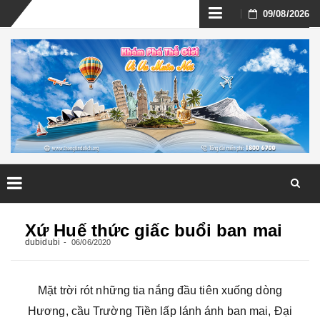
Skip
09/08/2026
to
content
Skip
to
Xứ Huế thức giấc buổi ban mai
content
dubidubi
06/06/2020
Mặt trời rót những tia nắng đầu tiên xuống dòng
Hương, cầu Trường Tiền lấp lánh ánh ban mai, Đại